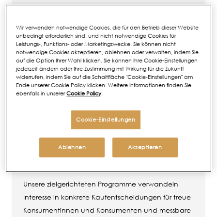
den Markterfolg fördern.
Wir verwenden notwendige Cookies, die für den Betrieb dieser Website
unbedingt erforderlich sind, und nicht notwendige Cookies für
Leistungs-, Funktions- oder Marketingzwecke. Sie können nicht
notwendige Cookies akzeptieren, ablehnen oder verwalten, indem Sie
Flexibilität
auf die Option Ihrer Wahl klicken. Sie können Ihre Cookie-Einstellungen
jederzeit ändern oder Ihre Zustimmung mit Wirkung für die Zukunft
Durch schnelle Reaktionen auf
widerrufen, indem Sie auf die Schaltfläche "Cookie-Einstellungen" am
Ende unserer Cookie Policy klicken. Weitere Informationen finden Sie
Marktveränderungen und sich wandelndes
ebenfalls in unserer
Cookie Policy
.
Verhalten von Konsumenten und Konsumentinnen
bleiben wir stets einen Schritt voraus.
Cookie-Einstellungen
Ablehnen
Akzeptieren
Conversion
Unsere zielgerichteten Programme verwandeln
Interesse in konkrete Kaufentscheidungen für treue
Konsumentinnen und Konsumenten und messbare