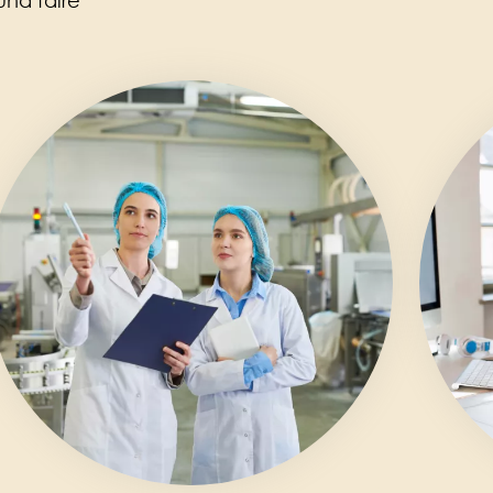
und faire
mage
Image