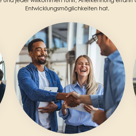
e und jeder willkommen fühlt, Anerkennung erfährt 
Entwicklungsmöglichkeiten hat.
Image
I