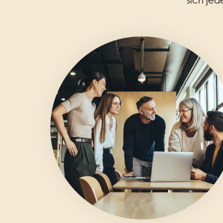
sich jed
Image