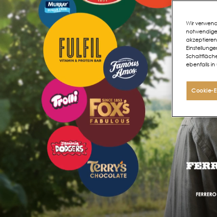
Wir verwend
notwendige 
akzeptieren
Einstellunge
Schaltfläch
ebenfalls in
Cookie-E