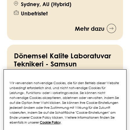
Sydney, AU (Hybrid)
Unbefristet
Mehr dazu
Dönemsel Kalite Laboratuvar
Teknikeri - Samsun
Food Safety & Quality
Job ID:
77049
Wir verwenden notwendige Cookies, die für den Betrieb dieser Website
unbedingt erforderlich sind, und nicht notwendige Cookies für
Leistungs-, Funktions- oder Marketingzwecke. Sie können nicht
Samsun, 55, TR (Außendienst)
notwendige Cookies akzeptieren, ablehnen oder verwalten, indem Sie
Befristet
auf die Option Ihrer Wahl klicken. Sie können Ihre Cookie-Einstellungen
jederzeit ändern oder Ihre Zustimmung mit Wirkung für die Zukunft
widerrufen, indem Sie auf die Schaltfläche "Cookie-Einstellungen" am
Mehr dazu
Ende unserer Cookie Policy klicken. Weitere Informationen finden Sie
ebenfalls in unserer
Cookie Policy
.