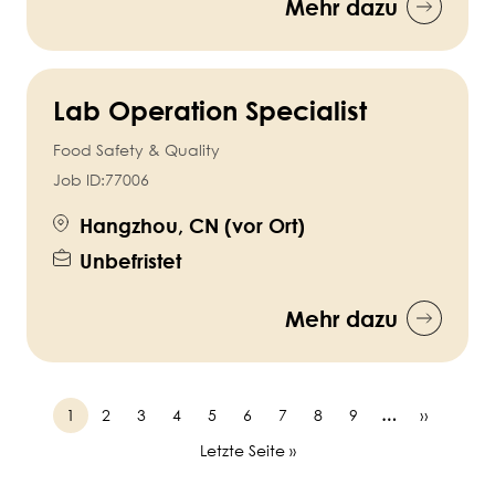
Mehr dazu
Lab Operation Specialist
Food Safety & Quality
Job ID:
77006
Hangzhou, CN (vor Ort)
Unbefristet
Mehr dazu
Seite
1
Seite
2
Seite
3
Seite
4
Seite
5
Seite
6
Seite
7
Seite
8
Seite
9
…
Next
››
Pagination
page
Last
Letzte Seite »
page