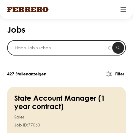
Skip
Jobs
to
main
content
427 Stellenanzeigen
Filter
State Account Manager (1
year contract)
Sales
Job ID:
77060