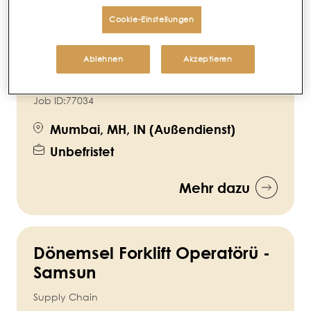
Cookie-Einstellungen
Sales Officer (Navi Mumbai)
Mumbai
Ablehnen
Akzeptieren
Sales
Job ID:
77034
Mumbai, MH, IN (Außendienst)
Unbefristet
Mehr dazu
Dönemsel Forklift Operatörü -
Samsun
Supply Chain