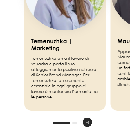
Temenuzhka |
Maur
Marketing
Appas
Mauro
Temenuzhka ama il lavoro di
campo 
squadra e porta il suo
un for
atteggiamento positivo nel ruolo
contr
di Senior Brand Manager. Per
ambie
Temenuzhka, un elemento
stimol
essenziale in ogni gruppo di
lavoro è mantenere l’armonia tra
le persone.