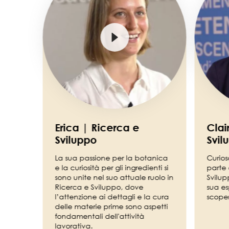
Erica | Ricerca e
Clai
Sviluppo
Svil
La sua passione per la botanica
Curios
e la curiosità per gli ingredienti si
parte 
sono unite nel suo attuale ruolo in
Svilup
Ricerca e Sviluppo, dove
sua es
l’attenzione ai dettagli e la cura
scoper
delle materie prime sono aspetti
fondamentali dell'attività
lavorativa.