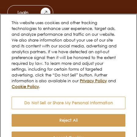
Login
This website uses cookies and other tracking
technologies to enhance user experience, target ads,
Scopri Ferrero
Team
and analyze performance and traffic on our website.
Main
We also share information about your use of our site
navigation
and its content with our social media, advertising and
analytics partners. If we have detected an opt-out
Inizio carriera
preference signal then it will be honored to the extent
required by law. To learn more and adjust your
settings, including for certain forms of targeted
Social
advertising, click the “Do Not Sell” button. Further
information is also available in our
Privacy Policy
and
channels
Cookie Policy
.
mobile
Do Not Sell or Share My Personal Information
Informativa sui Cookie
Termini di utilizzo
Legal
Informativa sulla Privacy
Reject All
Copyright © Ferrero 2026