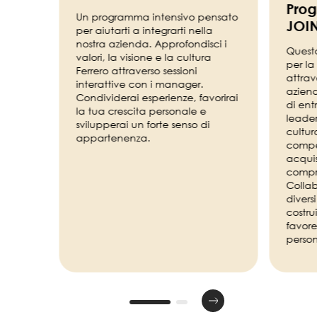
Prog
Un programma intensivo pensato
JOI
per aiutarti a integrarti nella
nostra azienda. Approfondisci i
Quest
valori, la visione e la cultura
per la
Ferrero attraverso sessioni
attrav
interattive con i manager.
aziend
Condividerai esperienze, favorirai
di ent
la tua crescita personale e
leader
svilupperai un forte senso di
cultur
appartenenza.
compe
acqui
compr
Colla
diversi
costru
favore
person