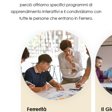
perciò offriamo specifici programmi di
apprendimento interattivi e li condividiamo con
tutte le persone che entrano in Ferrero.
Image
Image
Ferrerità
Il G