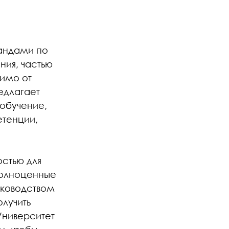
андами по
ия, частью
симо от
едлагает
 обучение,
етенции,
стью для
полноценные
уководством
лучить
 Университет