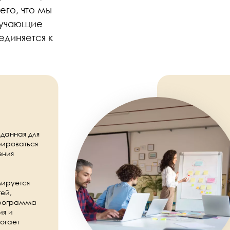
его, что мы
бучающие
единяется к
Image
данная для
рироваться
ения
мируется
ей,
 Программа
ия и
огает