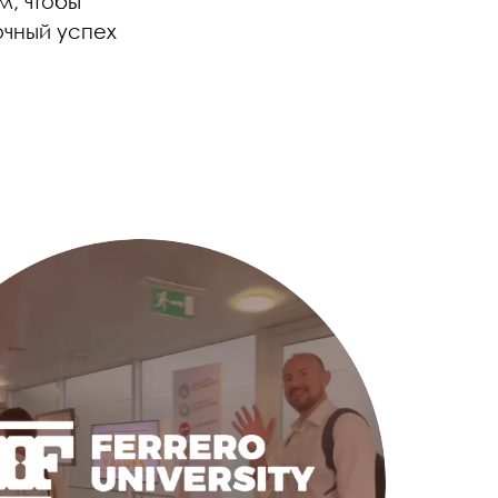
м, чтобы
очный успех