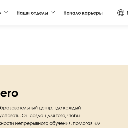
Cou
o
Наши отделы
Начало карьеры
an
La
ero
 образовательный центр, где каждый
спевать. Он создан для того, чтобы
ности непрерывного обучения, помогая им