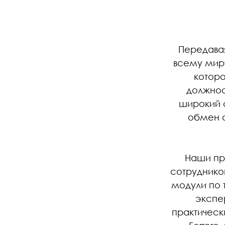
Передава
всему мир
которо
должнос
широкий с
обмен о
Наши пр
сотруднико
модули по 
экспе
практически