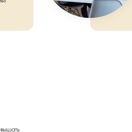
тво
овышать