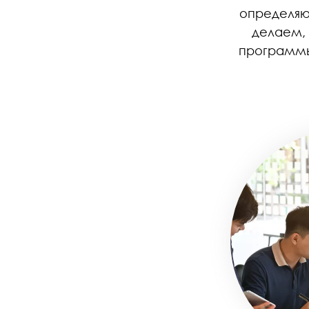
определяющ
делаем,
программы,
Image