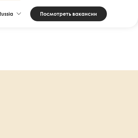
ntries
Посмотреть вакансии
Russia
d
nguages