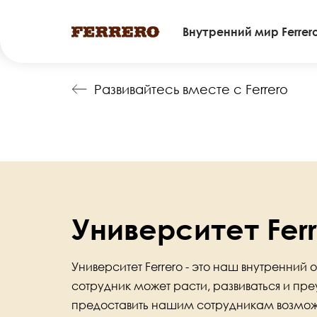
Main
Внутренний мир Ferrer
navigation
Перейти
Развивайтесь вместе с Ferrero
к
основному
содержанию
Университет Ferr
Университет Ferrero - это наш внутренний
сотрудник может расти, развиваться и преу
предоставить нашим сотрудникам возмож