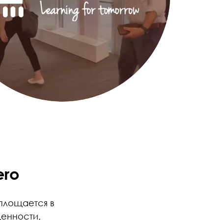
ero
оплощается в
ценности,