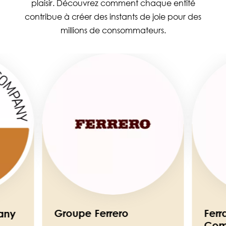
plaisir. Découvrez comment chaque entité
contribue à créer des instants de joie pour des
millions de consommateurs.
Image
Image
Groupe Ferrero
Ferr
any
Com