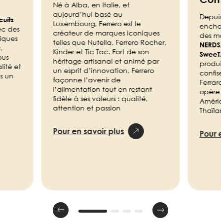
Né à Alba, en Italie, et
aujourd’hui basé au
Depuis
cuits
Luxembourg, Ferrero est le
encha
ec des
créateur de marques iconiques
des m
iques
telles que Nutella, Ferrero Rocher,
NERDS
c
,
Kinder et Tic Tac. Fort de son
SweeT
ous
héritage artisanal et animé par
produ
lité et
un esprit d’innovation, Ferrero
confis
us un
façonne l’avenir de
Ferrar
.
l’alimentation tout en restant
opère 
fidèle à ses valeurs : qualité,
Amériq
attention et passion
Thaïl
Pour en savoir plus
Pour 