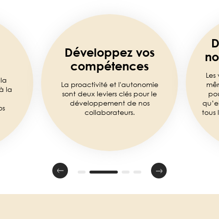
D
Développez vos
no
compétences
Les 
la
La proactivité et l'autonomie
mêm
à la
sont deux leviers clés pour le
pou
développement de nos
qu’e
os
collaborateurs.
tous 