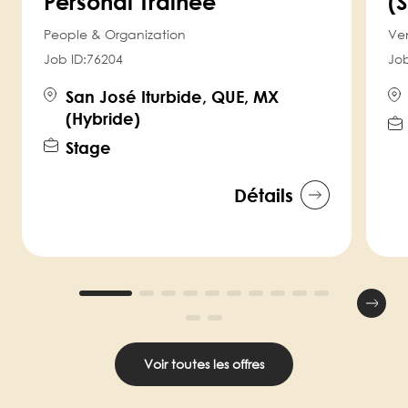
Personal Trainee
(S
People & Organization
Ve
Job ID:
76204
Job
San José Iturbide, QUE, MX
(Hybride)
Stage
Détails
Voir toutes les offres