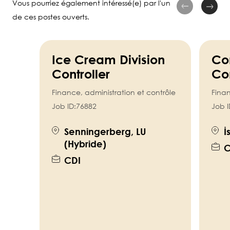
Vous pourriez également intéressé(e) par l'un
de ces postes ouverts.
Ice Cream Division
Co
Controller
Con
Finance, administration et contrôle
Finan
Job ID:
76882
Job I
Senningerberg, LU
İ
(Hybride)
C
CDI