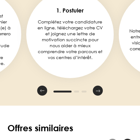
1. Postuler
st
mier
Complétez votre candidature
é(e) à
en ligne, téléchargez votre CV
Notr
rrero
et joignez une lettre de
entr
motivation succincte pour
visi
tude
nous aider à mieux
corr
comprendre votre parcours et
re
vos centres d’intérêt.
e.
Offres similaires