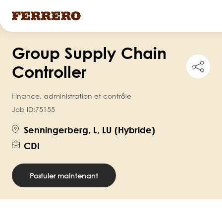
Skip
Group Supply Chain
to
Shar
main
Controller
this
content
job
Finance, administration et contrôle
Job ID:
75155
Senningerberg, L, LU (Hybride)
CDI
Postuler maintenant