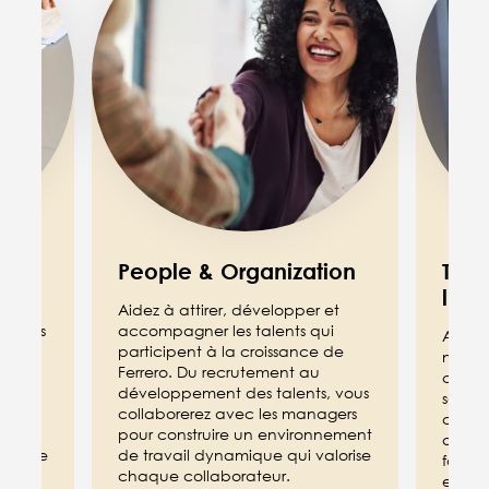
People & Organization
Tech
l’in
nir de
Aidez à attirer, développer et
arques
accompagner les talents qui
Accom
 la
participent à la croissance de
numér
Ferrero. Du recrutement au
conce
développement des talents, vous
soluti
collaborerez avec les managers
cybers
es et
pour construire un environnement
de tec
échelle
de travail dynamique qui valorise
favori
chaque collaborateur.
et l’e