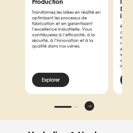
Production
Ingé
Dév
Transformez les idées en réalité en
indus
optimisant les processus de
fabrication et en garantissant
Rejoi
l’excellence industrielle. Vous
d’ingé
contribuerez à l’efficacité, à la
fabric
sécurité, à l’innovation et à la
techno
qualité dans nos usines.
études
infras
soutie
innova
Explorer
E