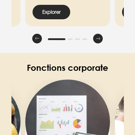
Explorer
E
Fonctions corporate
Image
Image