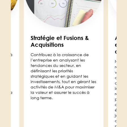
ent
Stratégie et Fusions &
Affa
Acquisitions
et 
corp
agée à
Contribuez à la croissance de
nt les
l’entreprise en analysant les
Notre
e de
tendances du secteur, en
réputa
ité
définissant les priorités
valor
e,
stratégiques et en guidant les
croiss
ent
investissements, tout en gérant les
défini
s
activités de M&A pour maximiser
intern
 et la
la valeur et assurer le succès à
réseau
long terme.
passan
commu
éditor
jouere
constr
parole