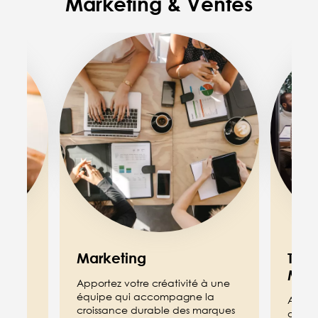
Marketing & Ventes
Image
Image
Marketing
Trad
Mar
sein
Apportez votre créativité à une
équipe qui accompagne la
Aligne
croissance durable des marques
avec l