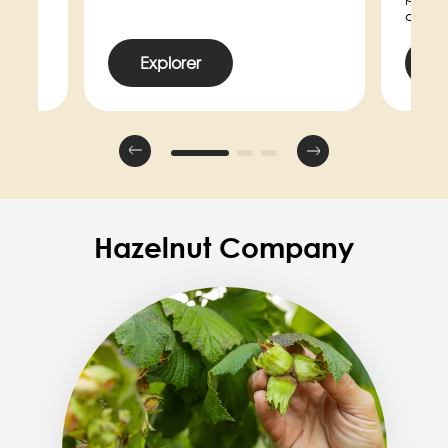
crédi
Explorer
E
Hazelnut Company
Image