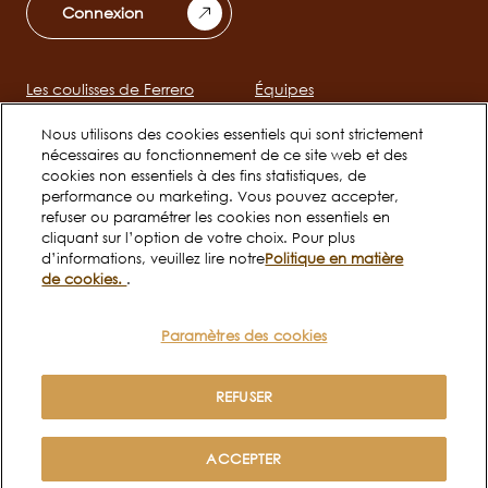
Connexion
Les coulisses de Ferrero
Équipes
Main
navigation
Nous utilisons des cookies essentiels qui sont strictement
nécessaires au fonctionnement de ce site web et des
Jeunes talents
cookies non essentiels à des fins statistiques, de
performance ou marketing. Vous pouvez accepter,
refuser ou paramétrer les cookies non essentiels en
Social
cliquant sur l’option de votre choix. Pour plus
d’informations, veuillez lire notre
Politique en matière
channels
de cookies.
.
mobile
Paramètres des cookies
Politique de cookies
Conditions d’utilisation
Legal
FR
Politique de confidentialité
REFUSER
Copyright © Ferrero 2026
ACCEPTER