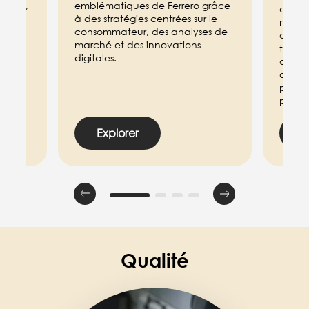
asins,
emblématiques de Ferrero grâce
adapte
lla
à des stratégies centrées sur le
march
élité
consommateur, des analyses de
contri
e
marché et des innovations
tarifs
rques
digitales.
des pe
des re
pour m
profita
Explorer
E
Qualité
Image