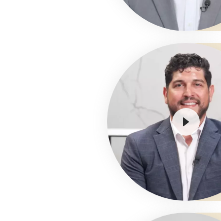
Image
Image