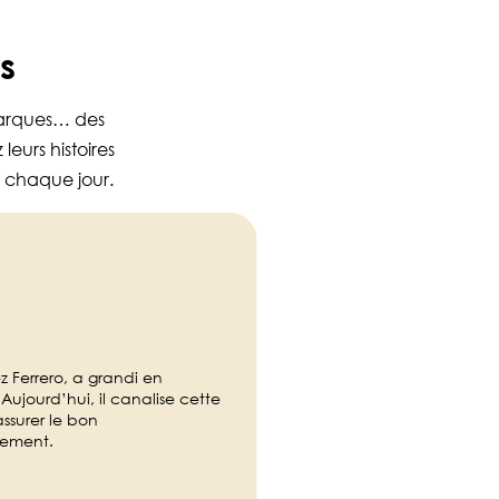
s
marques… des
eurs histoires
r chaque jour.
z Ferrero, a grandi en
ujourd’hui, il canalise cette
ssurer le bon
nement.