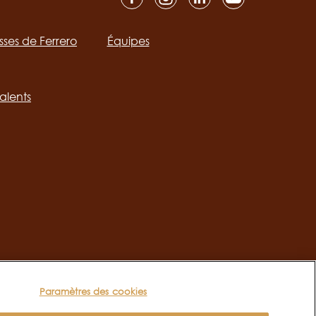
isses de Ferrero
Équipes
ation
alents
Paramètres des cookies