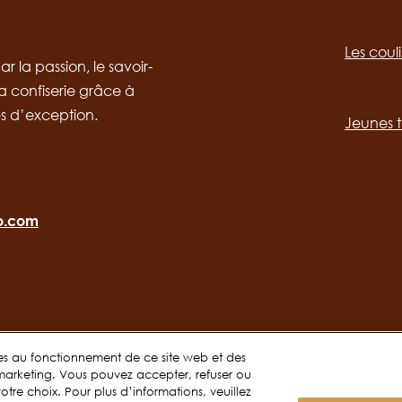
Social
channels
Les coul
desktop
Main
r la passion, le savoir-
 la confiserie grâce à
navig
s d’exception.
Jeunes t
ro.com
ires au fonctionnement de ce site web et des
 marketing. Vous pouvez accepter, refuser ou
otre choix. Pour plus d’informations, veuillez