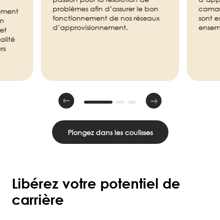
problèmes afin d’assurer le bon
camara
ement
fonctionnement de nos réseaux
sont es
in
d’approvisionnement.
ensem
et
alité
rs
Plongez dans les coulisses
Libérez votre potentiel de
carrière