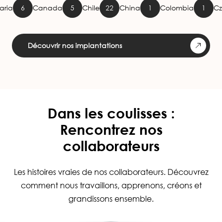
6
Canada
5
Chile
22
China
1
Colombia
1
Czech Re
Découvrir nos implantations
Dans les coulisses :
Rencontrez nos
collaborateurs
Les histoires vraies de nos collaborateurs. Découvrez
comment nous travaillons, apprenons, créons et
grandissons ensemble.