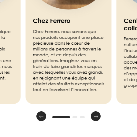
Chez Ferrero
Cent
coll
unique
Chez Ferrero, nous savons que
 la
nos produits occupent une place
Ferrer
précieuse dans le cœur de
cultur
oix
millions de personnes à travers le
l’incl
monde, et ce depuis des
collab
en une
générations. Imaginez-vous en
accuei
z-nous
train de faire grandir les marques
des m
s les
avec lesquelles vous avez grandi,
d’app
nt.
en rejoignant une équipe qui
et de 
atteint des résultats exceptionnels
groupe
tout en favorisant l’innovation.