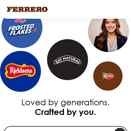
Skip
to
main
content
Loved by generations.
Crafted by you.