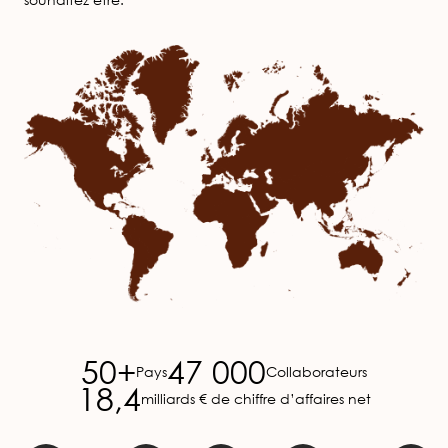
Image
50+
47 000
Pays
Collaborateurs
18,4
milliards € de chiffre d’affaires net