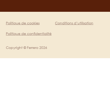
channels
mobile
Politique de cookies
Conditions d’utilisation
Legal
FR
Politique de confidentialité
Copyright © Ferrero 2026