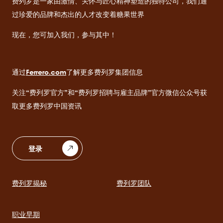
费列罗是一家由激情、关怀与匠心精神塑造的独特公司，我们通
过珍爱的品牌和杰出的人才改变着糖果世界
现在，您可加入我们，参与其中！
通过
Ferrero.com
了解更多费列罗集团信息
关注“费列罗官方”和“费列罗招聘与雇主品牌”官方微信公众号获
取更多费列罗中国资讯
登录
费列罗揭秘
费列罗团队
Main
navigation
职业早期