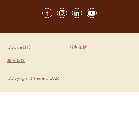
Social
channels
mobile
Cookie政策
服务条款
Legal
隐私条款
Copyright © Ferrero 2026