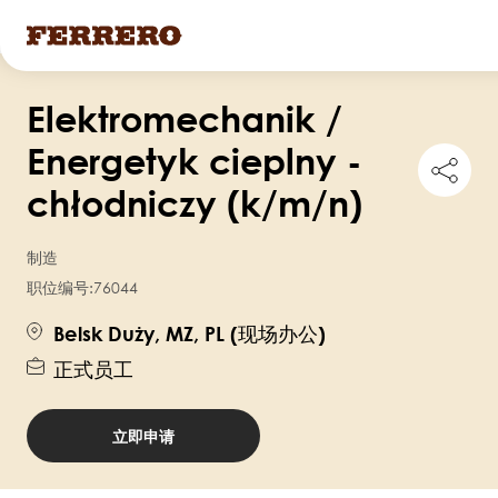
跳
Elektromechanik /
转
到
Energetyk cieplny -
Shar
主
this
chłodniczy (k/m/n)
job
要
内
制造
容
职位编号:
76044
Belsk Duży, MZ, PL (现场办公)
正式员工
立即申请