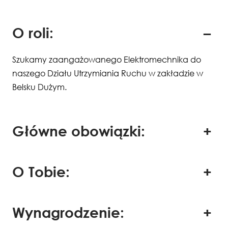
O roli:
Szukamy zaangażowanego Elektromechnika do
naszego Działu Utrzymiania Ruchu w zakładzie w
Belsku Dużym.
Główne obowiązki:
O Tobie:
Wynagrodzenie: