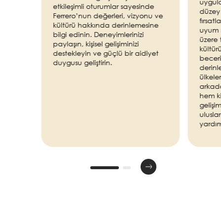
uygula
etkileşimli oturumlar sayesinde
düzey 
Ferrero’nun değerleri, vizyonu ve
fırsatl
kültürü hakkında derinlemesine
uyum 
bilgi edinin. Deneyimlerinizi
üzere 
paylaşın, kişisel gelişiminizi
kültü
destekleyin ve güçlü bir aidiyet
beceril
duygusu geliştirin.
derinl
ülkele
arkada
hem ki
gelişi
ulusla
yardım