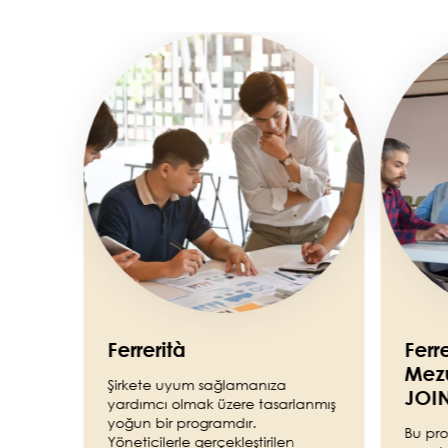
Image
Image
Ferrerità
Ferr
Mezu
Şirkete uyum sağlamanıza
JOI
yardımcı olmak üzere tasarlanmış
yoğun bir programdır.
Bu pro
Yöneticilerle gerçekleştirilen