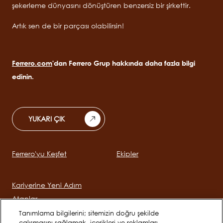
şekerleme dünyasını dönüştüren benzersiz bir şirkettir.
Artık sen de bir parçası olabilirsin!
Ferrero.com
'dan Ferrero Grup hakkında daha fazla bilgi
edinin.
YUKARI ÇIK
Ferrero'yu Keşfet
Ekipler
Main
navigation
Kariyerine Yeni Adım
Atanlar
Tanımlama bilgilerini; sitemizin doğru şekilde
çalışmasını sağlamak, içerikleri ve reklamları