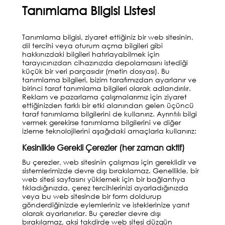
Tanımlama Bilgisi Listesi
Tanımlama bilgisi, ziyaret ettiğiniz bir web sitesinin,
dil tercihi veya oturum açma bilgileri gibi
hakkınızdaki bilgileri hatırlayabilmek için
tarayıcınızdan cihazınızda depolamasını istediği
küçük bir veri parçasıdır (metin dosyası). Bu
tanımlama bilgileri, bizim tarafımızdan ayarlanır ve
birinci taraf tanımlama bilgileri olarak adlandırılır.
Reklam ve pazarlama çalışmalarımız için ziyaret
ettiğinizden farklı bir etki alanından gelen üçüncü
taraf tanımlama bilgilerini de kullanırız. Ayrıntılı bilgi
vermek gerekirse tanımlama bilgilerini ve diğer
izleme teknolojilerini aşağıdaki amaçlarla kullanırız:
Kesinlikle Gerekli Çerezler (her zaman aktif)
Bu çerezler, web sitesinin çalışması için gereklidir ve
sistemlerimizde devre dışı bırakılamaz. Genellikle, bir
web sitesi sayfasını yüklemek için bir bağlantıya
tıkladığınızda, çerez tercihlerinizi ayarladığınızda
veya bu web sitesinde bir form doldurup
gönderdiğinizde eylemleriniz ve isteklerinize yanıt
olarak ayarlanırlar. Bu çerezler devre dışı
bırakılamaz, aksi takdirde web sitesi düzgün