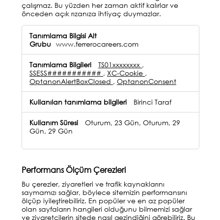
çalışmaz. Bu yüzden her zaman aktif kalırlar ve
önceden açık rızanıza ihtiyaç duymazlar.
Kesinlikle
Gerekli
www.ferrerocareers.com
Çerezler
(her
TS01xxxxxxxx
,
zaman
SSESS###########
,
XC-Cookie
,
aktif)
OptanonAlertBoxClosed
,
OptanonConsent
Birinci Taraf
Oturum, 23 Gün, Oturum, 29
Gün, 29 Gün
Performans Ölçüm Çerezleri
Bu çerezler, ziyaretleri ve trafik kaynaklarını
saymamızı sağlar, böylece sitemizin performansını
ölçüp iyileştirebiliriz. En popüler ve en az popüler
olan sayfaların hangileri olduğunu bilmemizi sağlar
ve ziyaretçilerin sitede nasıl gezindiğini görebiliriz. Bu