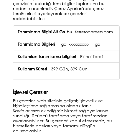
çerezlerin topladığı tüm bilgiler toplanır ve bu
nedenle anonimdir. Çerez Ayarları'nda çerez
tercihlerinizi ayarlayarak bu çerezleri
reddedebilirsiniz.
Performans
ferrerocareers.com
Ölçüm
Çerezleri
_ga_xxxxxxxxxx
,
_ga
Birinci Taraf
399 Gün, 399 Gün
İşlevsel Çerezler
Bu çerezler, web sitesinin gelişmiş işlevsellik ve
kişiselleştirme sağlamasına olanak tanır.
Sayfalarımıza eklediğimiz hizmet sağlayıcılarının
sunduğu üçüncü taraflarca veya tarafımızdan
ayarlanabilirler. Bu çerezleri kabul etmezseniz, bu
hizmetlerin bazıları veya tamamı düzgün
çalışmayabilir.