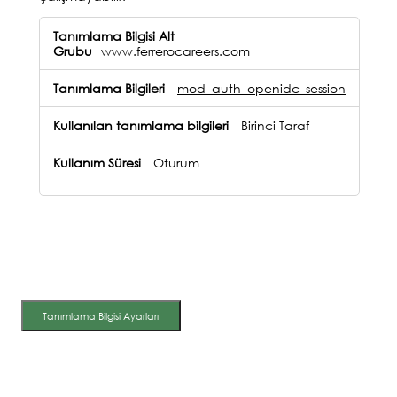
İşlevsel
Çerezler
www.ferrerocareers.com
mod_auth_openidc_session
Birinci Taraf
Oturum
Tanımlama Bilgisi Ayarları