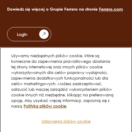
Dowiedz się więcej o Grupie Ferrero na stronie
Ferrero.com
Login
Odkryj Ferrero
Zespoły
Używamy niezbędnych plików cookie, które są
Main
konieczne do zapewnienia prawidłowego działania
navigation
tej strony internetowej oraz innych plików cookie
wykorzystywanych dla celów poprawy wydajności,
Początek Kariery
zapewnienia dodatkowych funkcjonalności lub dla
celów marketingowych. Możesz zaakceptować,
odrzucić lub inaczej zarządzić wykorzystaniem plików
Social
cookie innych niż niezbędne, klikając na preferowaną
opcję. Aby uzyskać więcej informacji, zapoznaj się z
channels
naszą
Polityką plików cookie
.
mobile
Ustawienia plików cookie
Polityka cookies
Warunki korzystania
Legal