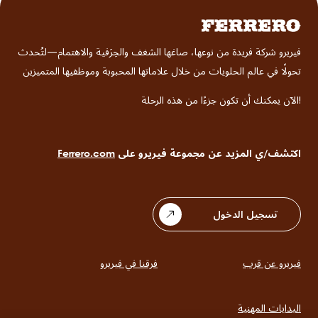
فيريرو شركة فريدة من نوعها، صاغها الشغف والحِرَفية والاهتمام—لتُحدث
تحولًا في عالم الحلويات من خلال علاماتها المحبوبة وموظفيها المتميزين
!الآن يمكنك أن تكون جزءًا من هذه الرحلة
اكتشف/ي المزيد عن مجموعة فيريرو على
Ferrero.com
تسجيل الدخول
فيريرو عن قرب
فرقنا في فيريرو
Main
navigation
البدايات المهنية