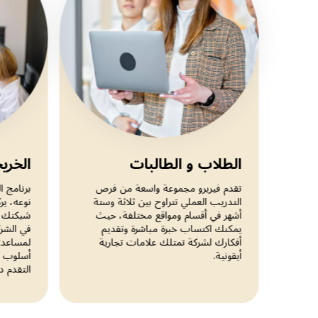
الطلاب و الطالبات
الخري
تقدم فيريرو مجموعة واسعة من فرص
برنامج ا
التدريب العملي تتراوح بين ثلاثة وستة
نوعه، ير
أشهر في أقسام ومواقع مختلفة، حيث
شبكتك ا
يمكنك اكتساب خبرة مباشرة وتقديم
أفكارك لشركة تمتلك علامات تجارية
لمساعدت
أيقونية.
أسلوب ف
التقدم د