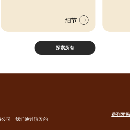
细节
探索所有
Social
channels
费列罗揭
desktop
Main
特公司，我们通过珍爱的
navig