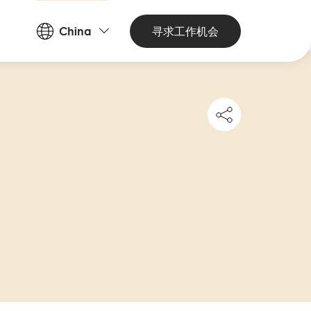
Countries
寻求工作机会
China
and
Languages
Share
this
job