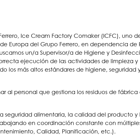
errero, Ice Cream Factory Comaker (ICFC), uno de
 de Europa del Grupo Ferrero, en dependencia de 
scamos un/a Supervisor/a de Higiene y Desinfecc
correcta ejecución de las actividades de limpieza y
ando los más altos estándares de higiene, seguridad 
 al personal que gestiona los residuos de fábrica
 la seguridad alimentaria, la calidad del producto y 
rabajando en coordinación constante con múltiple
enimiento, Calidad, Planificación, etc.).