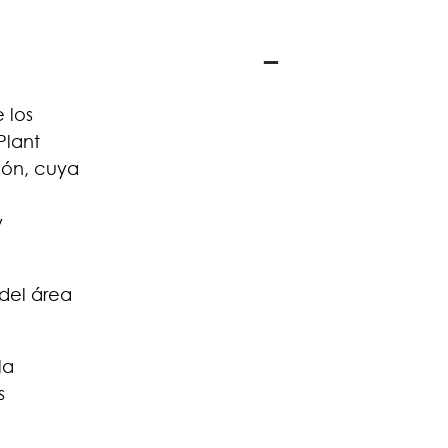
 los
Plant
ión, cuya
y
 del área
la
s