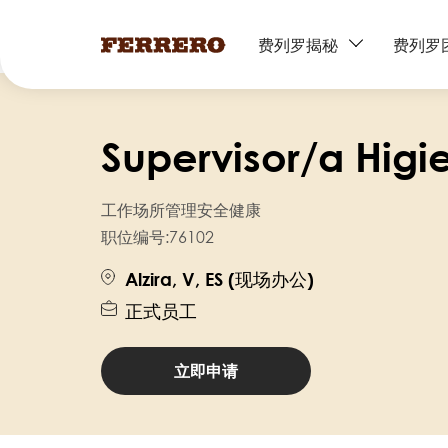
Main
费列罗揭秘
费列罗
navigation
跳
转
Supervisor/a Higi
到
主
要
工作场所管理安全健康
内
职位编号:
76102
容
Alzira, V, ES (现场办公)
正式员工
立即申请