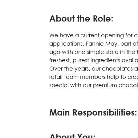
About the Role:
We have a current opening for a
applications. Fannie May, part o
ago with one simple store in the
freshest, purest ingredients avai
Over the years, our chocolates 
retail team members help to cr
special with our premium chocol
Main Responsibilities:
About You: