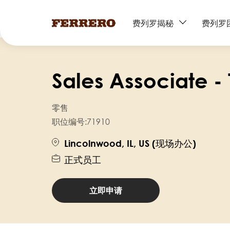
Main
费列罗揭秘
费列罗
navigation
跳
转
Sales Associate - 
到
主
要
零售
内
职位编号:
71910
容
Lincolnwood, IL, US (现场办公)
正式员工
立即申请