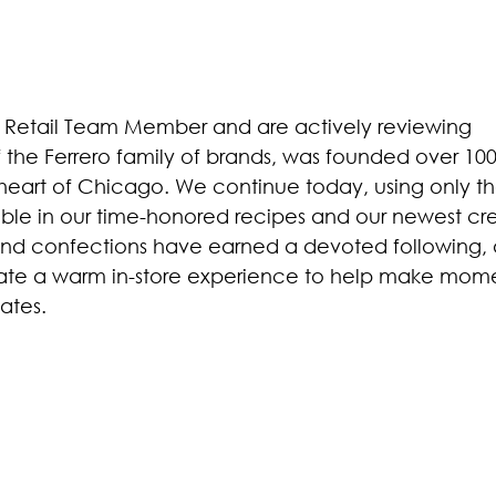
 Retail Team Member and are actively reviewing
f the Ferrero family of brands, was founded over 100
 heart of Chicago. We continue today, using only t
lable in our time-honored recipes and our newest cre
and confections have earned a devoted following,
eate a warm in-store experience to help make mom
ates.