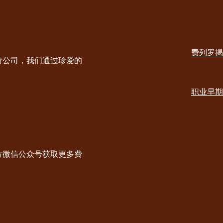
Social
channels
费列罗揭
desktop
Main
特公司，我们通过珍爱的
navig
职业早期
方微信公众号获取更多费