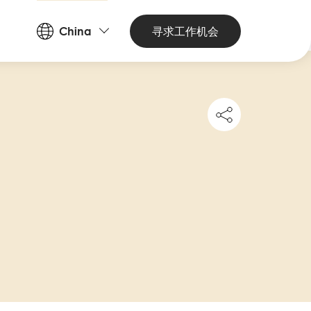
Countries
寻求工作机会
China
and
Languages
Share
this
job