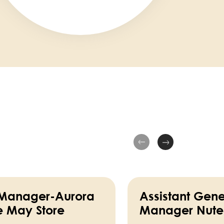
 Manager-Aurora
Assistant Gene
e May Store
Manager Nutel