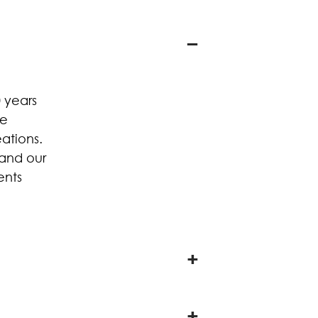
 years
he
ations.
 and our
ents