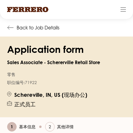
跳
Back to Job Details
转
到
Application form
主
要
Sales Associate - Schererville Retail Store
内
容
零售
职位编号:
71922
Schereville, IN, US (现场办公)
正式员工
当
基本信息
其他详情