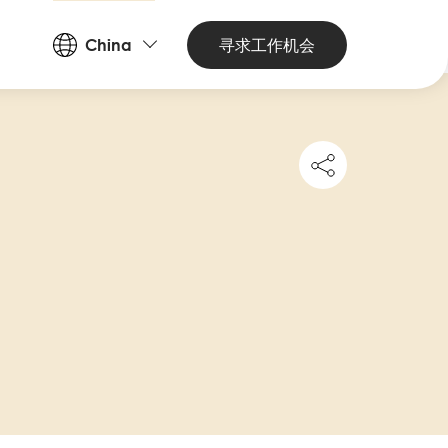
Countries
寻求工作机会
China
and
Languages
Share
this
job