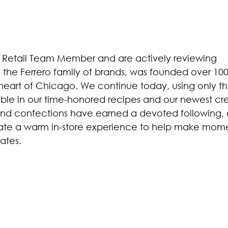
 Retail Team Member and are actively reviewing
f the Ferrero family of brands, was founded over 100
 heart of Chicago. We continue today, using only t
lable in our time-honored recipes and our newest cre
and confections have earned a devoted following,
eate a warm in-store experience to help make mom
ates.