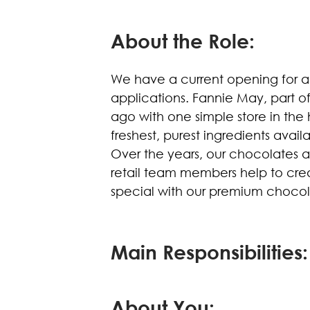
About the Role:
We have a current opening for a
applications. Fannie May, part o
ago with one simple store in the
freshest, purest ingredients avai
Over the years, our chocolates 
retail team members help to cr
special with our premium chocol
Main Responsibilities:
About You: