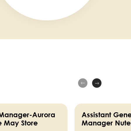
 Manager-Aurora
Assistant Gene
e May Store
Manager Nutel