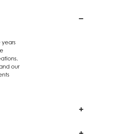
 years
he
ations.
 and our
ents