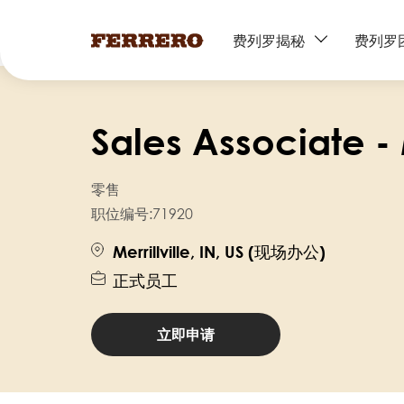
Main
费列罗揭秘
费列罗
navigation
跳
转
Sales Associate - M
到
主
要
零售
内
职位编号:
71920
容
Merrillville, IN, US (现场办公)
正式员工
立即申请