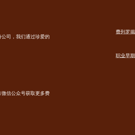
Social
channels
费列罗揭
desktop
Main
特公司，我们通过珍爱的
navig
职业早期
方微信公众号获取更多费