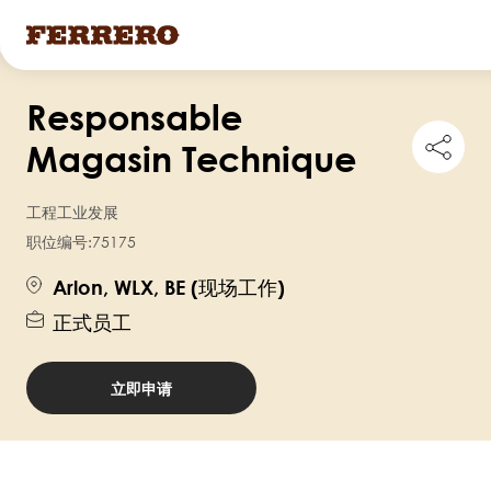
跳
Responsable
转
Shar
到
Magasin Technique
this
主
job
要
工程工业发展
内
职位编号:
75175
容
Arlon, WLX, BE (现场工作)
正式员工
立即申请