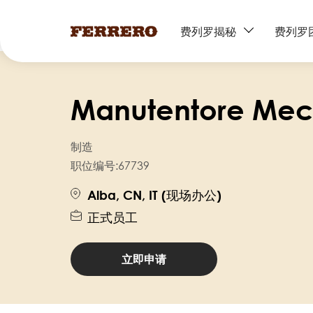
Main
费列罗揭秘
费列罗
navigation
跳
转
Manutentore Mecc
到
主
要
制造
内
职位编号:
67739
容
Alba, CN, IT (现场办公)
正式员工
立即申请