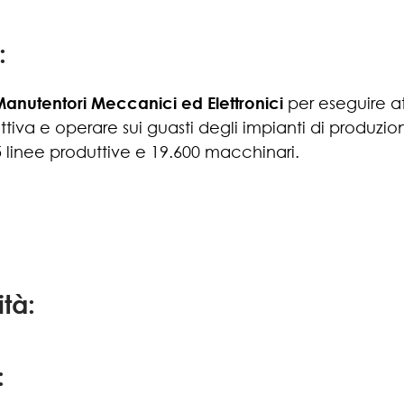
:
Manutentori Meccanici ed Elettronici
per eseguire att
iva e operare sui guasti degli impianti di produzio
5 linee produttive e 19.600 macchinari.
ità:
: