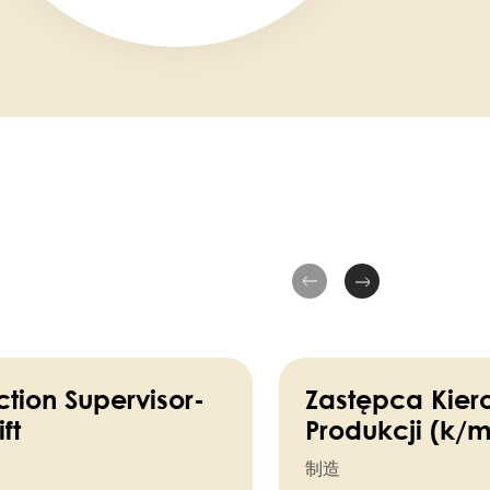
tion Supervisor-
Zastępca Kier
ft
Produkcji (k/m
制造