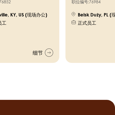
76852
职位编号:
76984
ville, KY, US (现场办公)
Belsk Duży, PL
员工
正式员工
细节