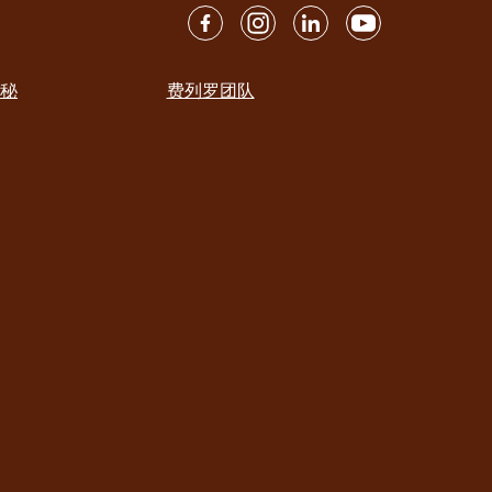
秘
费列罗团队
ation