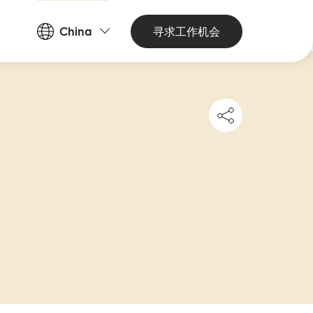
Countries
寻求工作机会
China
and
Languages
Share
this
job