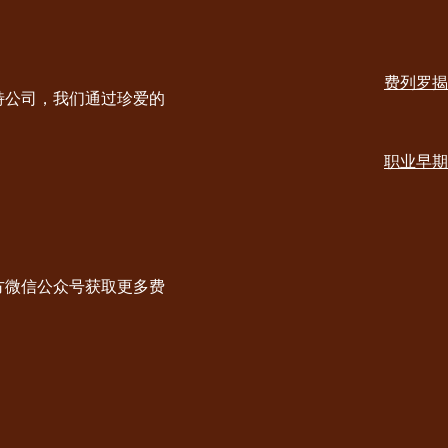
Social
channels
费列罗揭
desktop
Main
特公司，我们通过珍爱的
navig
职业早期
方微信公众号获取更多费