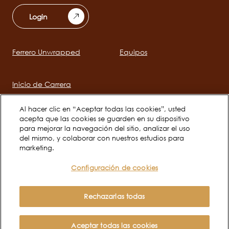
Login
Ferrero Unwrapped
Equipos
Main
navigation
Inicio de Carrera
Al hacer clic en “Aceptar todas las cookies”, usted
acepta que las cookies se guarden en su dispositivo
Social
para mejorar la navegación del sitio, analizar el uso
channels
del mismo, y colaborar con nuestros estudios para
mobile
marketing.
Configuración de cookies
Aviso de Privacidad
Términos de Uso
Legal
Política de Cookies
Rechazarlas todas
Copyright © Ferrero 2026
Aceptar todas las cookies