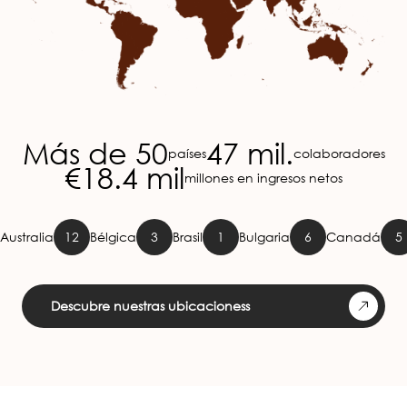
Más de 50
47 mil.
países
colaboradores
€18.4 mil
millones en ingresos netos
ia
12
Bélgica
3
Brasil
1
Bulgaria
6
Canadá
5
Chile
Descubre nuestras ubicacioness