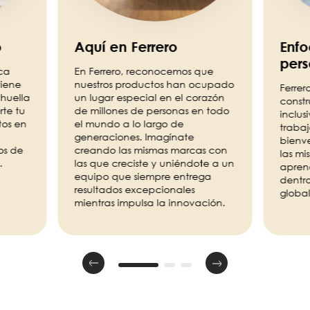
o
Aquí en Ferrero
Enfo
per
ca
En Ferrero, reconocemos que
iene
nuestros productos han ocupado
Ferre
 huella
un lugar especial en el corazón
constr
rte tu
de millones de personas en todo
inclus
tos en
el mundo a lo largo de
trabaj
generaciones. Imagínate
bienv
os de
creando las mismas marcas con
las m
.
las que creciste y uniéndote a un
aprend
equipo que siempre entrega
dentr
resultados excepcionales
global
mientras impulsa la innovación.