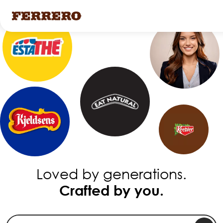
Skip
to
main
content
Loved by generations.
Crafted by you.