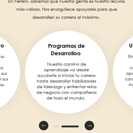
En Ferrero, sabemos que nuestra gente es nuestro recurso
más valioso. Nos enorgullece apoyarles para que
desarrollen su carrera al máximo.
ro
U
Programas de
Desarrolloo
 su
En
Nuestro camino de
la
c
aprendizaje va desde
 sus
opo
ayudarte a iniciar tu carrera
 sus
con
hasta desarrollar habilidades
 su
ha
de liderazgo y enfrentar retos
de negocio con compañeros
de todo el mundo.