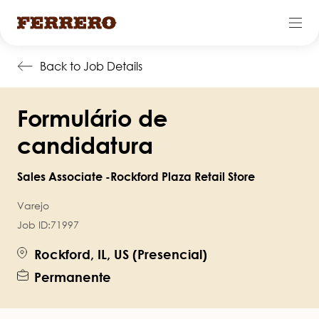
Pular
Back to Job Details
para
o
Formulário de
conteúdo
principal
candidatura
Sales Associate -Rockford Plaza Retail Store
Varejo
Job ID:
71997
Rockford, IL, US (Presencial)
Permanente