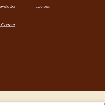
revelada
Equipes
ation
e Carrera