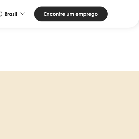
ountries
Encontre um emprego
Brasil
nd
anguages