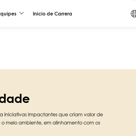
C
Equipes
Inicio de Carrera
a
L
idade
a iniciativas impactantes que criam valor de
e o meio ambiente, em alinhamento com os