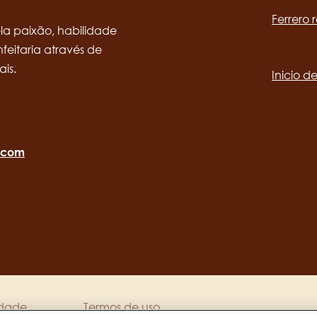
channels
Ferrero 
desktop
Main
a paixão, habilidade
eitaria através de
navig
ais.
Inicio d
o.com
idade
Termos de uso