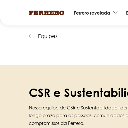
Main
Ferrero revelada
navigation
Pular
Equipes
para
o
conteúdo
principal
CSR e Sustentabil
Nossa equipe de CSR e Sustentabilidade lider
longo prazo para as pessoas, comunidades 
compromissos da Ferrero.