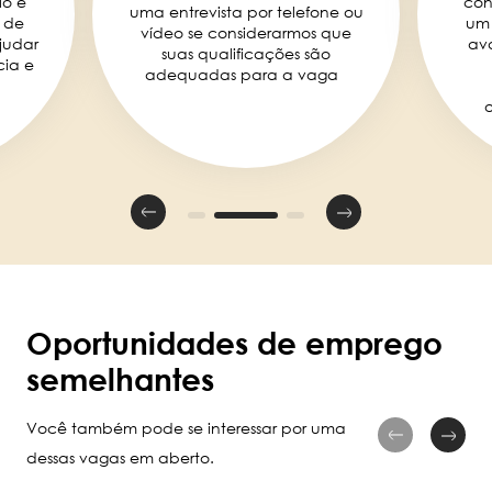
lo e
con
uma entrevista por telefone ou
 de
um 
vídeo se considerarmos que
judar
ava
suas qualificações são
cia e
adequadas para a vaga
Oportunidades de emprego
semelhantes
Você também pode se interessar por uma
dessas vagas em aberto.