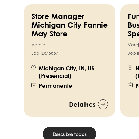
Store Manager
Fun
Michigan City Fannie
Bus
May Store
Spe
Varejo
Vare
Job ID:
76867
Job I
Michigan City, IN, US
N
(Presencial)
(
Permanente
P
Detalhes
Descubre todas