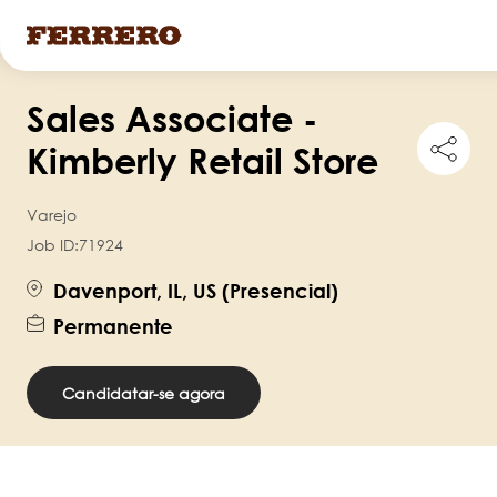
Pular
Sales Associate -
para
Shar
o
Kimberly Retail Store
this
conteúdo
job
principal
Varejo
Job ID:
71924
Davenport, IL, US (Presencial)
Permanente
Candidatar-se agora