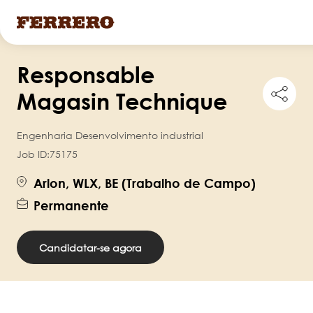
Pular
Responsable
para
Shar
o
Magasin Technique
this
conteúdo
job
principal
Engenharia Desenvolvimento industrial
Job ID:
75175
Arlon, WLX, BE (Trabalho de Campo)
Permanente
Candidatar-se agora