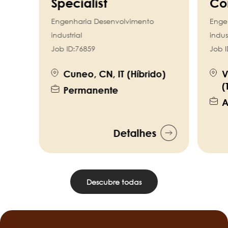
Specialist
Co
Engenharia Desenvolvimento
Enge
industrial
indus
Job ID:
76859
Job I
Cuneo, CN, IT (Híbrido)
V
(
Permanente
A
Detalhes
Descubre todas