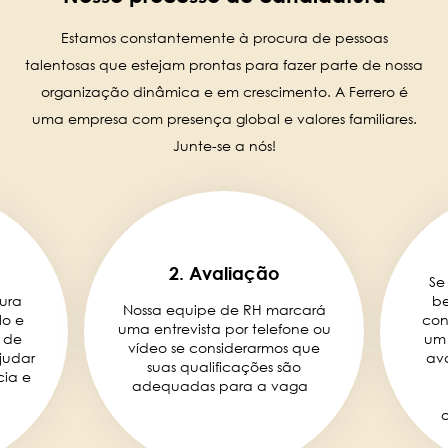
Estamos constantemente à procura de pessoas
talentosas que estejam prontas para fazer parte de nossa
organização dinâmica e em crescimento. A Ferrero é
uma empresa com presença global e valores familiares.
Junte-se a nós!
2. Avaliação
Se
ura
be
Nossa equipe de RH marcará
lo e
con
uma entrevista por telefone ou
 de
um 
vídeo se considerarmos que
judar
ava
suas qualificações são
cia e
adequadas para a vaga