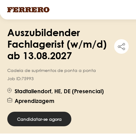
Pular
Auszubildender
para
o
Fachlagerist (w/m/d)
Shar
conteúdo
this
ab 13.08.2027
job
principal
Cadeia de suprimentos de ponta a ponta
Job ID:
75993
Stadtallendorf, HE, DE (Presencial)
Aprendizagem
Candidatar-se agora