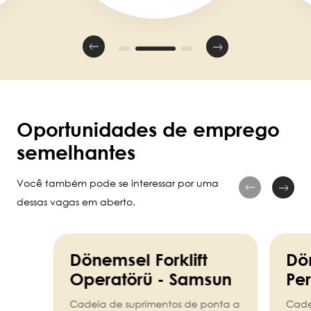
Oportunidades de emprego
semelhantes
Você também pode se interessar por uma
dessas vagas em aberto.
Dönemsel Forklift
Dö
Operatörü - Samsun
Per
Cadeia de suprimentos de ponta a
Cade