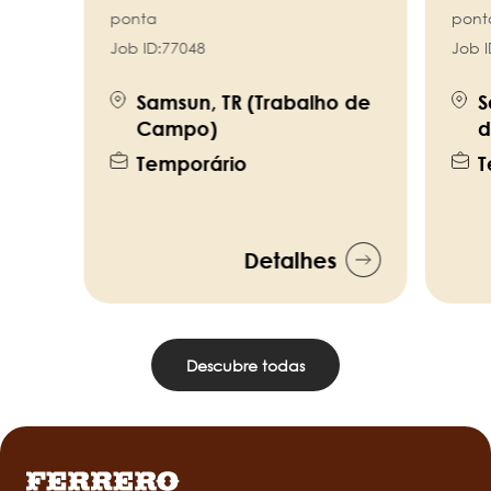
ponta
pont
Job ID:
77048
Job I
Samsun, TR (Trabalho de
S
Campo)
d
Temporário
T
Detalhes
Descubre todas