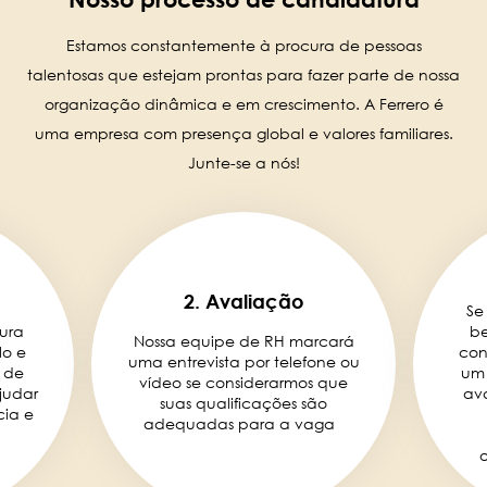
Estamos constantemente à procura de pessoas
talentosas que estejam prontas para fazer parte de nossa
organização dinâmica e em crescimento. A Ferrero é
uma empresa com presença global e valores familiares.
Junte-se a nós!
2. Avaliação
Se
ura
be
Nossa equipe de RH marcará
lo e
con
uma entrevista por telefone ou
 de
um 
vídeo se considerarmos que
judar
ava
suas qualificações são
cia e
adequadas para a vaga