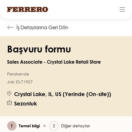
Ana
İş Detaylarına Geri Dön
içeriğe
atla
Başvuru formu
Sales Associate - Crystal Lake Retail Store
Perakende
Job ID:
71907
Crystal Lake, IL, US (Yerinde (On-site))
Sezonluk
Şu
Temel bilgi
Diğer detaylar