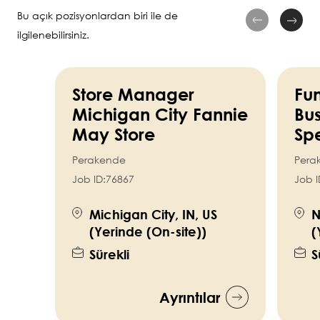
Bu açık pozisyonlardan biri ile de
ilgilenebilirsiniz.
Store Manager
Fun
Michigan City Fannie
Bus
May Store
Spe
Perakende
Pera
Job ID:
76867
Job I
Michigan City, IN, US
N
(Yerinde (On-site))
(
Sürekli
S
Ayrıntılar