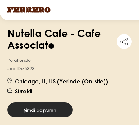
Ana
Nutella Cafe - Cafe
içeriğe
Shar
atla
Associate
this
job
Perakende
Job ID:
75323
Chicago, IL, US (Yerinde (On-site))
Sürekli
Şimdi başvurun