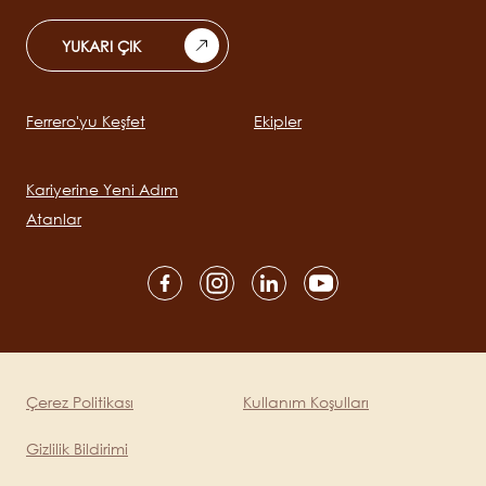
YUKARI ÇIK
Ferrero'yu Keşfet
Ekipler
Main
navigation
Kariyerine Yeni Adım
Atanlar
Social
channels
mobile
Çerez Politikası
Kullanım Koşulları
Legal
Gizlilik Bildirimi