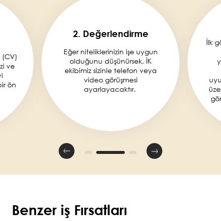
2. Değerlendirme
İlk 
Eğer niteliklerinizin işe uygun
 (CV)
olduğunu düşünürsek, İK
y
zi ve
ekibimiz sizinle telefon veya
i
video görüşmesi
uyu
ir ön
ayarlayacaktır.
üzer
gör
Benzer iş Fırsatları