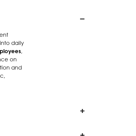
tent
into daily
mployees
,
ence on
ation and
ic,