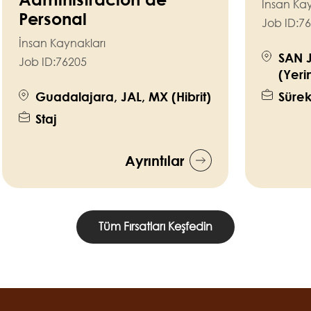
İnsan Kay
Personal
Job ID:
76
İnsan Kaynakları
SAN 
Job ID:
76205
(Yeri
Guadalajara, JAL, MX (Hibrit)
Sürek
Staj
Ayrıntılar
Tüm Fırsatları Keşfedin