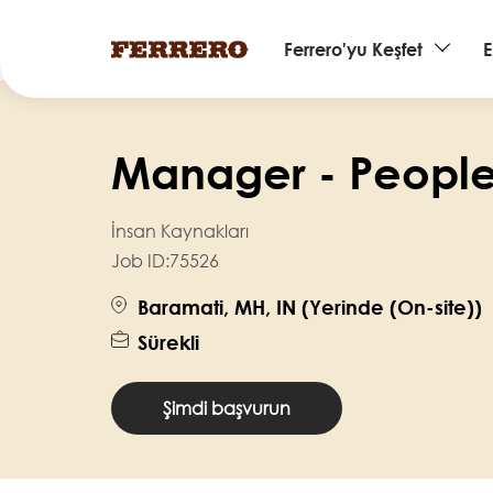
Main
Ferrero'yu Keşfet
E
navigation
Ana
içeriğe
Manager - People
atla
İnsan Kaynakları
Job ID:
75526
Baramati, MH, IN (Yerinde (On-site))
Sürekli
Şimdi başvurun