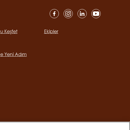
yu Keşfet
Ekipler
ation
ne Yeni Adım