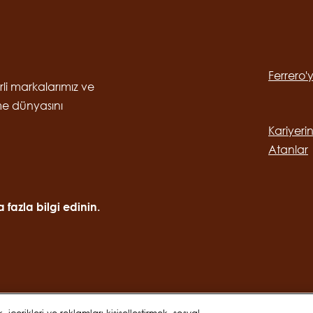
Social
channels
Ferrero'
desktop
Main
erli markalarımız ve
me dünyasını
navig
Kariyeri
Atanlar
fazla bilgi edinin.