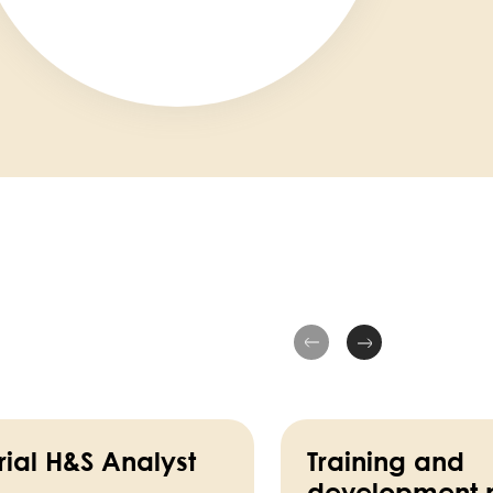
rial H&S Analyst
Training and
development