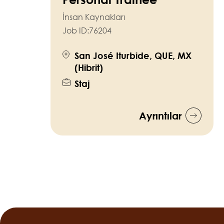
İnsan Kaynakları
Job ID:
76204
San José Iturbide, QUE, MX
(Hibrit)
Staj
Ayrıntılar