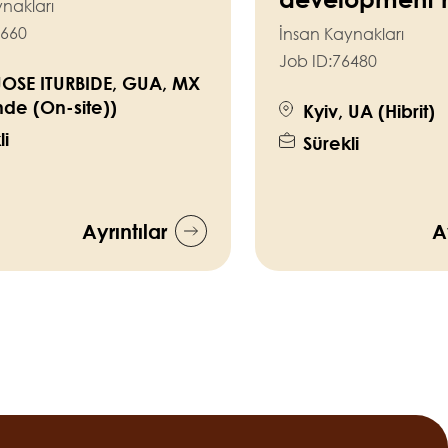
nakları
660
İnsan Kaynakları
Job ID:
76480
JOSE ITURBIDE, GUA, MX
nde (On-site))
Kyiv, UA (Hibrit)
li
Sürekli
Ayrıntılar
A