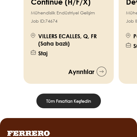
Continue (H/F/X)
De
Mühendislik Endüstriyel Gelişim
Mühen
Job ID:
74674
Job I
VILLERS ECALLES, Q, FR
P
(Saha bazlı)
S
Staj
Ayrıntılar
Tüm Fırsatları Keşfedin