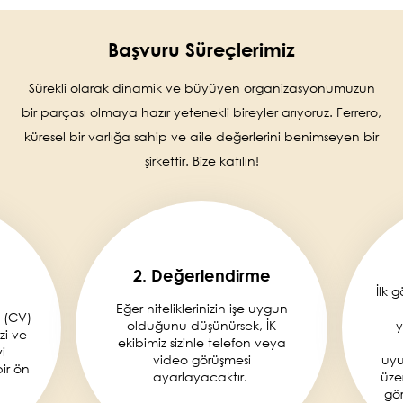
Başvuru Süreçlerimiz
Sürekli olarak dinamik ve büyüyen organizasyonumuzun
bir parçası olmaya hazır yetenekli bireyler arıyoruz. Ferrero,
küresel bir varlığa sahip ve aile değerlerini benimseyen bir
şirkettir. Bize katılın!
2. Değerlendirme
İlk 
Eğer niteliklerinizin işe uygun
 (CV)
olduğunu düşünürsek, İK
y
zi ve
ekibimiz sizinle telefon veya
i
video görüşmesi
uyu
ir ön
ayarlayacaktır.
üzer
gör