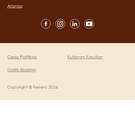
Atanlar
Social
channels
mobile
Çerez Politikası
Kullanım Koşulları
Legal
Gizlilik Bildirimi
Copyright © Ferrero 2026