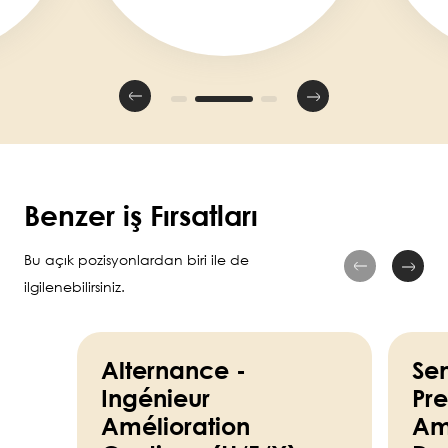
Benzer iş Fırsatları
Bu açık pozisyonlardan biri ile de
ilgilenebilirsiniz.
Alternance -
Sen
Ingénieur
Pre
Amélioration
Am