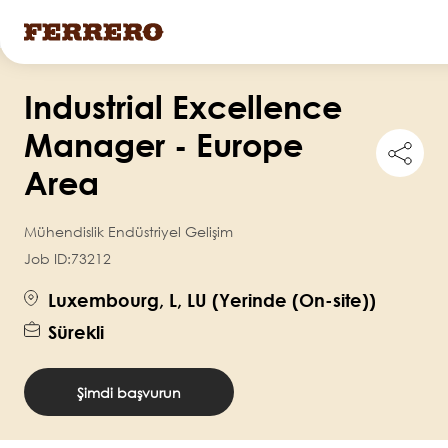
Ana
Industrial Excellence
içeriğe
atla
Manager - Europe
Shar
this
Area
job
Mühendislik Endüstriyel Gelişim
Job ID:
73212
Luxembourg, L, LU (Yerinde (On-site))
Sürekli
Şimdi başvurun