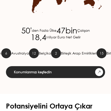
50'
47bin
den Fazla Ülke
Çalışan
18,4
Milyar Euro Net Gelir
vustralya
12
Belçika
2
Birleşik Arap Emirlikleri
15
Birleşik Krall
Konumlarımızı keşfedin
Potansiyelini Ortaya Çıkar