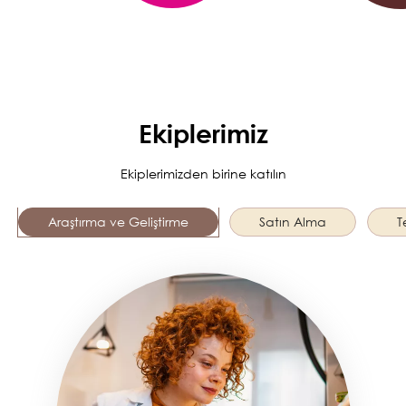
Ekiplerimiz
Ekiplerimizden birine katılın
Araştırma ve Geliştirme
Satın Alma
T
Image