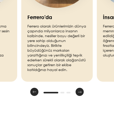
Ferrero'da
İnsa
akma
Ferrero olarak ürünlerimizin dünya
Ferrer
 sesin
çapında milyonlarca insanın
memnun
kalbinde, nesiller boyu değerli bir
edildi
yere sahip olduğunun
öğren
bilincindeyiz. Birlikte
fırsatl
büyüdüğünüz markaları
içeren
ıza
yarattığınızı ve yenilikçiliği teşvik
oluştu
ederken sürekli olarak olağanüstü
sonuçlar getiren bir ekibe
katıldığınızı hayal edin.