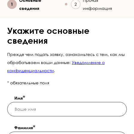
Текущий
Основные
Прочая
сведения
информация
Укажите основные
сведения
Прежде чем подать заявку, ознакомьтесь с тем, как мы
обрабатываем ваши данные:
Уведомление о
конфиденциальности
.
* обязательные поля
Имя
Фамилия