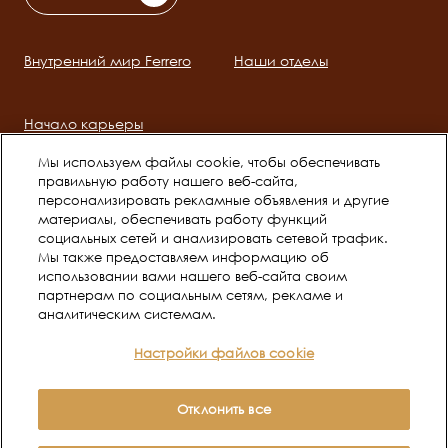
Внутренний мир Ferrero
Наши отделы
Main
navigation
Начало карьеры
Мы используем файлы cookie, чтобы обеспечивать
правильную работу нашего веб-сайта,
Social
персонализировать рекламные объявления и другие
channels
материалы, обеспечивать работу функций
социальных сетей и анализировать сетевой трафик.
mobile
Мы также предоставляем информацию об
использовании вами нашего веб-сайта своим
Политика в отношении
Условия использования
партнерам по социальным сетям, рекламе и
Legal
аналитическим системам.
файлов Cookie
Настройки файлов cookie
Уведомление о
конфиденциальности веб-
Отклонить все
сайта