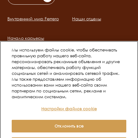
Внутренний мир Ferrero
Наши отделы
Main
navigation
Начало карьеры
Мы используем файлы cookie, чтобы обеспечивать
правильную работу нашего веб-сайта,
Social
персонализировать рекламные объявления и другие
channels
материалы, обеспечивать работу функций
социальных сетей и анализировать сетевой трафик.
mobile
Мы также предоставляем информацию об
использовании вами нашего веб-сайта своим
Политика в отношении
Условия использования
партнерам по социальным сетям, рекламе и
Legal
аналитическим системам.
файлов Cookie
Настройки файлов cookie
Уведомление о
конфиденциальности веб-
Отклонить все
сайта