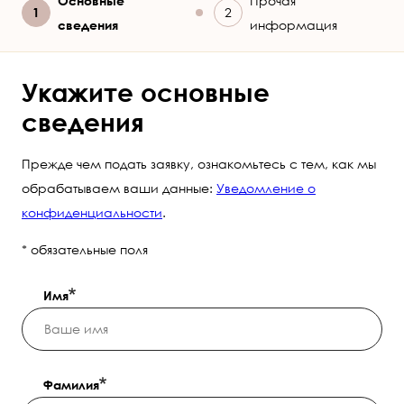
Текущий
Основные
Прочая
сведения
информация
Укажите основные
сведения
Прежде чем подать заявку, ознакомьтесь с тем, как мы
обрабатываем ваши данные:
Уведомление о
конфиденциальности
.
* обязательные поля
Имя
Фамилия