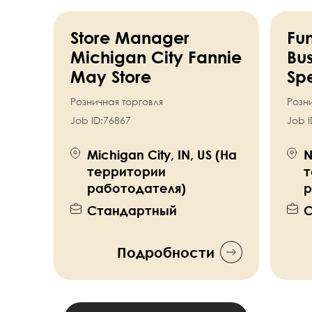
Store Manager
Fun
Michigan City Fannie
Bus
May Store
Spe
Розничная торговля
Розн
Job ID:
76867
Job I
Michigan City, IN, US (На
N
территории
т
работодателя)
р
Стандартный
С
Подробности