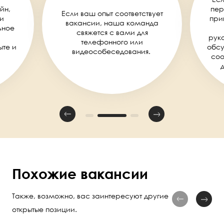
йн,
пер
Если ваш опыт соответствует
и
при
вакансии, наша команда
ьное
свяжется с вами для
руко
телефонного или
ыте и
обсу
видеособеседования.
соо
Похожие вакансии
Также, возможно, вас заинтересуют другие
открытые позиции.