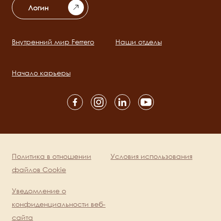
Логин
Внутренний мир Ferrero
Наши отделы
Main
navigation
Начало карьеры
Social
channels
mobile
Политика в отношении
Условия использования
Legal
файлов Cookie
Уведомление о
конфиденциальности веб-
сайта