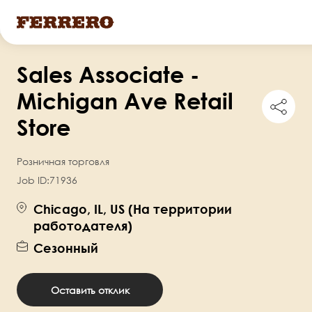
Перейти
Sales Associate -
к
основному
Michigan Ave Retail
Shar
содержанию
this
Store
job
Розничная торговля
Job ID:
71936
Chicago, IL, US (На территории
работодателя)
Сезонный
Оставить отклик