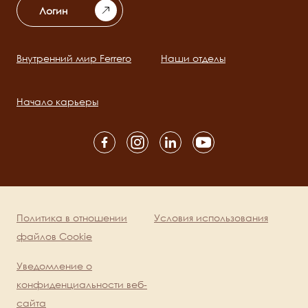
Логин
Внутренний мир Ferrero
Наши отделы
Main
navigation
Начало карьеры
Social
channels
mobile
Политика в отношении
Условия использования
Legal
файлов Cookie
Уведомление о
конфиденциальности веб-
сайта