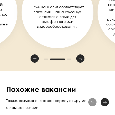
йн,
пер
Если ваш опыт соответствует
и
при
вакансии, наша команда
ьное
свяжется с вами для
руко
телефонного или
ыте и
обсу
видеособеседования.
соо
Похожие вакансии
Также, возможно, вас заинтересуют другие
открытые позиции.