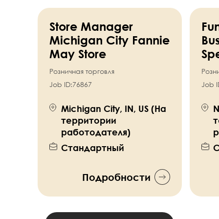
Store Manager
Fun
Michigan City Fannie
Bus
May Store
Spe
Розничная торговля
Розн
Job ID:
76867
Job I
Michigan City, IN, US (На
N
территории
т
работодателя)
р
Стандартный
С
Подробности