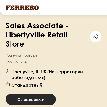
Перейти
Sales Associate -
к
основному
Libertyville Retail
Shar
содержанию
this
Store
job
Розничная торговля
Job ID:
71934
Libertyville, IL, US (На территории
работодателя)
Стандартный
Оставить отклик