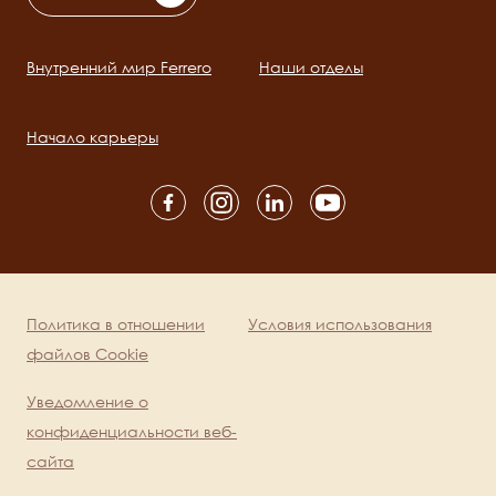
Внутренний мир Ferrero
Наши отделы
Main
navigation
Начало карьеры
Social
channels
mobile
Политика в отношении
Условия использования
Legal
файлов Cookie
Уведомление о
конфиденциальности веб-
сайта