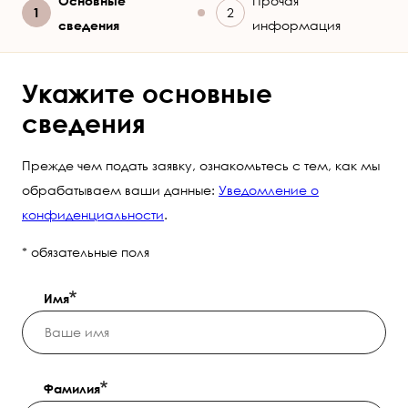
Текущий
Основные
Прочая
сведения
информация
Укажите основные
сведения
Прежде чем подать заявку, ознакомьтесь с тем, как мы
обрабатываем ваши данные:
Уведомление о
конфиденциальности
.
* обязательные поля
Имя
Фамилия