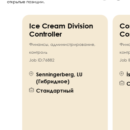
открытые позиции.
Ice Cream Division
Co
Controller
Con
Финансы, администрирование,
Фина
контроль
конт
Job ID:
76882
Job I
Senningerberg, LU
İ
(Гибридное)
С
Стандартный