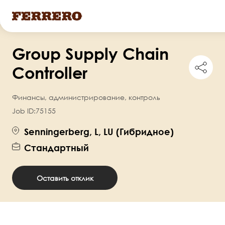
Перейти
Group Supply Chain
к
Shar
основному
Controller
this
содержанию
job
Финансы, администрирование, контроль
Job ID:
75155
Senningerberg, L, LU (Гибридное)
Стандартный
Оставить отклик