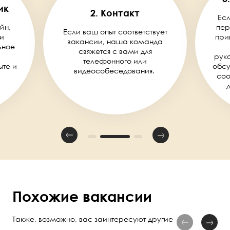
ик
2. Контакт
Есл
йн,
пер
Если ваш опыт соответствует
и
при
вакансии, наша команда
ьное
свяжется с вами для
руко
телефонного или
ыте и
обсу
видеособеседования.
соо
Похожие вакансии
Также, возможно, вас заинтересуют другие