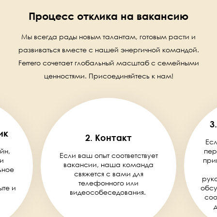
Процесс отклика на вакансию
Мы всегда рады новым талантам, готовым расти и
развиваться вместе с нашей энергичной командой.
Ferrero сочетает глобальный масштаб с семейными
ценностями. Присоединяйтесь к нам!
3
ик
2. Контакт
Есл
йн,
пер
Если ваш опыт соответствует
и
при
вакансии, наша команда
ьное
свяжется с вами для
руко
телефонного или
ыте и
обсу
видеособеседования.
соо