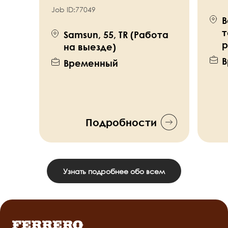
Job ID:
77049
B
т
Samsun, 55, TR (Работа
р
на выезде)
В
Временный
Подробности
Узнать подробнее обо всем