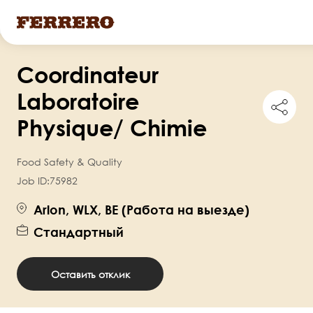
Перейти
Coordinateur
к
основному
Laboratoire
Shar
содержанию
this
Physique/ Chimie
job
Food Safety & Quality
Job ID:
75982
Arlon, WLX, BE (Работа на выезде)
Стандартный
Оставить отклик