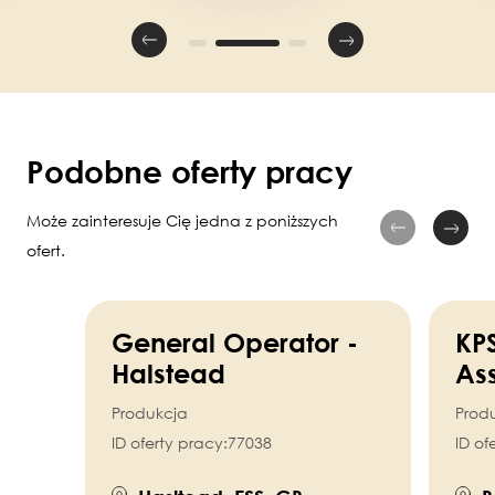
Podobne oferty pracy
Może zainteresuje Cię jedna z poniższych
ofert.
General Operator -
KPS
Halstead
As
Produkcja
Prod
ID oferty pracy:
77038
ID of