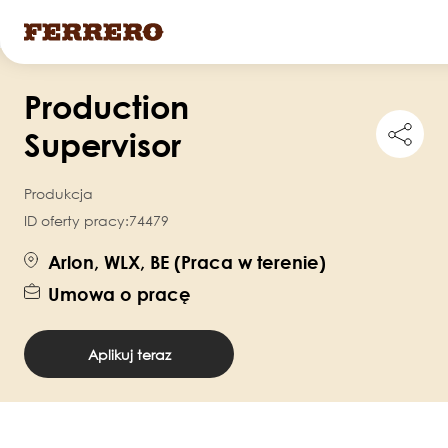
Przejdź
Production
do
Shar
treści
Supervisor
this
job
Produkcja
ID oferty pracy:
74479
Arlon, WLX, BE (Praca w terenie)
Umowa o pracę
Aplikuj teraz