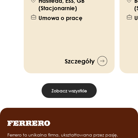
Hasltead, ESS, GB
B
(Stacjonarnie)
(
Umowa o pracę
U
Szczegóły
Zobacz wszystkie
Ferrero to unikalna firma, ukształtowana przez pasję,