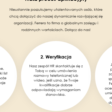
Nieustannie poszukujemy utalentowanych osób, które
chcą dołączyć do naszej dynamicznie rozwijającej się
organizacji. Ferrero to firma o globalnym zasięgu i
rodzinnych wartościach. Dołącz do nas!
2. Weryfikacja
Nasz zespół HR skontaktuje się z
ne,
Tobą w celu umówienia
 list
z
rozmowy telefonicznej lub
może
s
wideo, jeśli uzna, że Twoje
woje
F
kwalifikacje dobrze
oce
odpowiadają wymaganiom
umi
stanowiska.
d
d