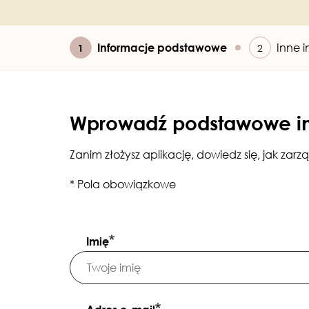
Bieżący
Informacje podstawowe
Inne 
Wprowadź podstawowe i
Zanim złożysz aplikację, dowiedz się, jak za
* Pola obowiązkowe
Imię