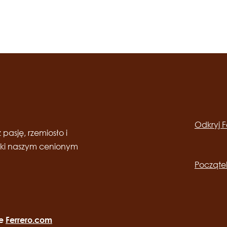
Social
channels
Odkryj F
desktop
Main
 pasję, rzemiosło i
ięki naszym cenionym
navig
Początek
ie
Ferrero.com