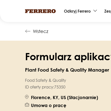
Main
Odkryj Ferrero
Zes
navigation
Przejdź
Wstecz
do
treści
Formularz aplikac
Plant Food Safety & Quality Manager
Food Safety & Quality
ID oferty pracy:
75350
Florence, KY, US (Stacjonarnie)
Umowa o pracę