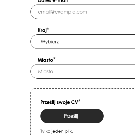
Adres e-mail
Kraj
Miasto
Prześlij swoje CV
Prześlij
Tylko jeden plik.