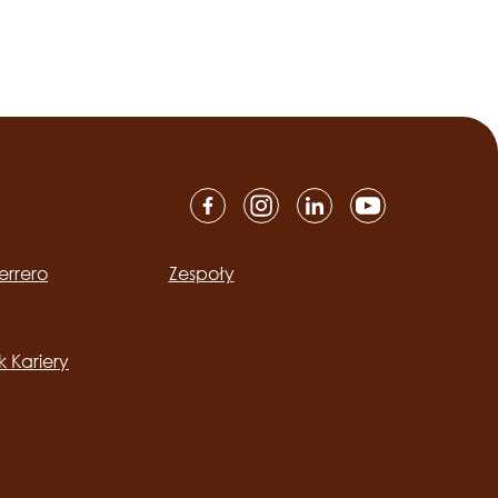
errero
Zespoły
ation
 Kariery