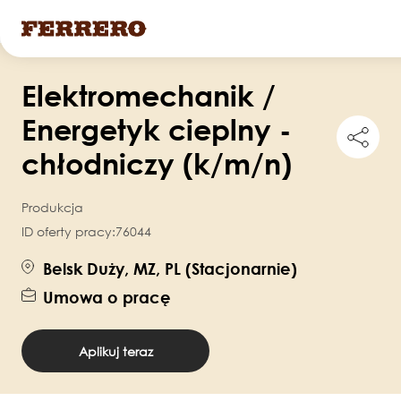
Przejdź
Elektromechanik /
do
treści
Energetyk cieplny -
Shar
this
chłodniczy (k/m/n)
job
Produkcja
ID oferty pracy:
76044
Belsk Duży, MZ, PL (Stacjonarnie)
Umowa o pracę
Aplikuj teraz