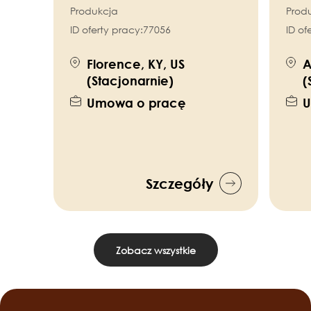
Produkcja
Prod
ID oferty pracy:
77056
ID of
Florence, KY, US
A
(Stacjonarnie)
(
Umowa o pracę
U
Szczegóły
Zobacz wszystkie