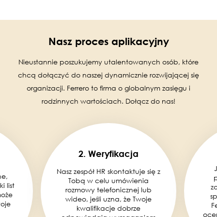
Nasz proces aplikacyjny
Nieustannie poszukujemy utalentowanych osób, które
chcą dołączyć do naszej dynamicznie rozwijającej się
organizacji. Ferrero to firma o globalnym zasięgu i
rodzinnych wartościach. Dołącz do nas!
2. Weryfikacja
Nasz zespół HR skontaktuje się z
ne,
Tobą w celu umówienia
 list
z
rozmowy telefonicznej lub
może
s
wideo, jeśli uzna, że Twoje
woje
F
kwalifikacje dobrze
oce