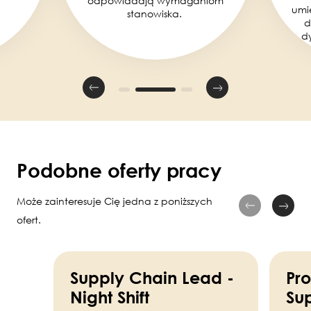
odpowiadają wymaganiom
umi
stanowiska.
d
d
Podobne oferty pracy
Może zainteresuje Cię jedna z poniższych
ofert.
Supply Chain Lead -
Pr
Night Shift
Sup