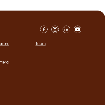
errero
Team
ation
rriera