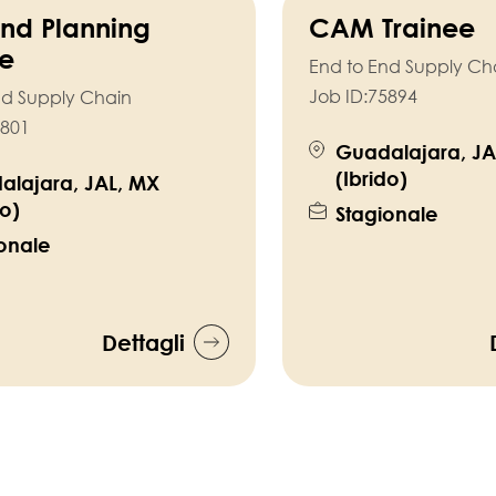
d Planning
CAM Trainee
ee
End to End Supply Ch
Job ID:
75894
nd Supply Chain
801
Guadalajara, JA
(Ibrido)
alajara, JAL, MX
do)
Stagionale
onale
Dettagli