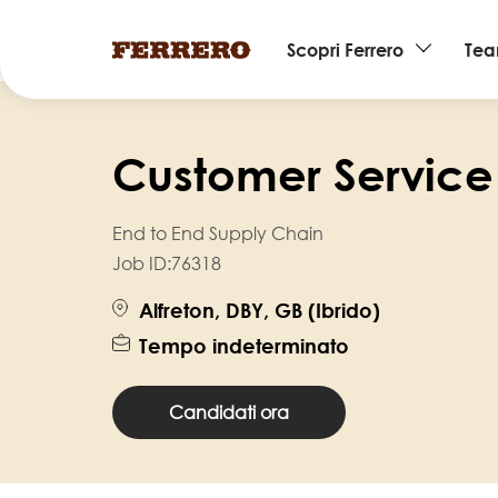
Main
Scopri Ferrero
Te
navigation
Salta
al
Customer Service
contenuto
principale
End to End Supply Chain
Job ID:
76318
Alfreton, DBY, GB (Ibrido)
Tempo indeterminato
Candidati ora