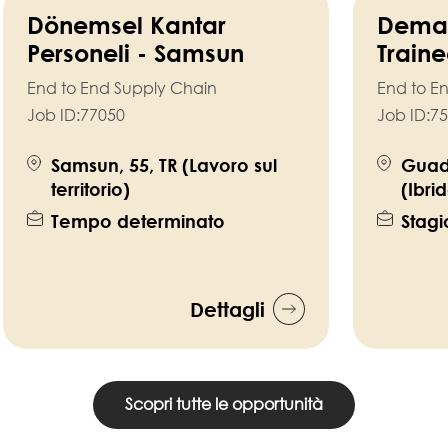
Dönemsel Kantar
Deman
Personeli - Samsun
Train
End to End Supply Chain
End to E
Job ID:
77050
Job ID:
75
Samsun, 55, TR (Lavoro sul
Guad
territorio)
(Ibri
Tempo determinato
Stagi
Dettagli
Scopri tutte le opportunità