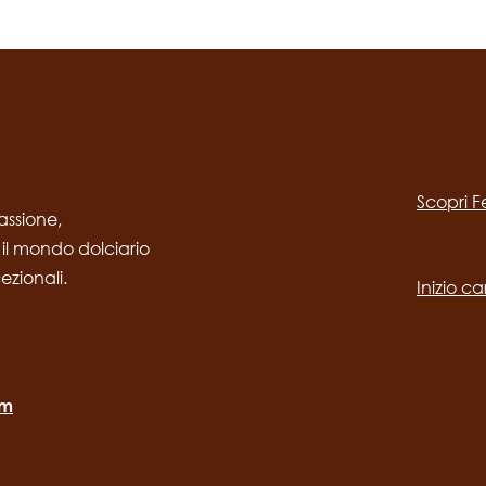
Social
channels
Scopri F
desktop
Main
assione,
 il mondo dolciario
navig
cezionali.
Inizio ca
om