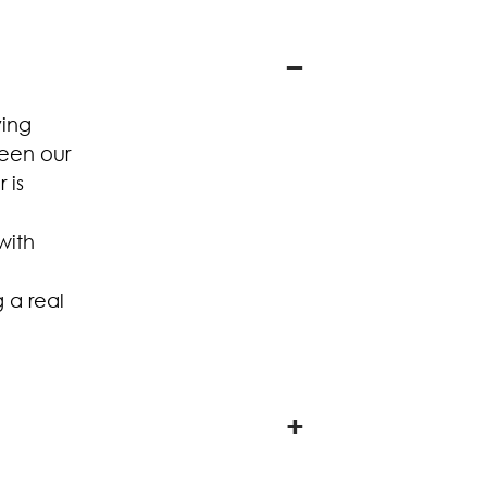
ving
tween our
 is
with
 a real