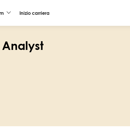
am
Inizio carriera
 Analyst