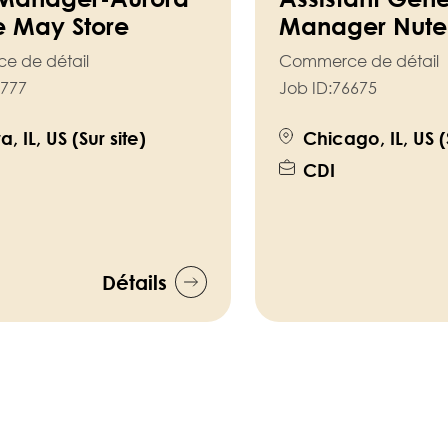
e May Store
Manager Nutel
e de détail
Commerce de détail
777
Job ID:
76675
, IL, US (Sur site)
Chicago, IL, US (
CDI
Détails