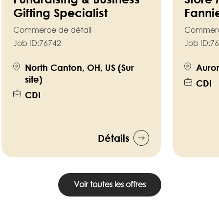
Gifting Specialist
Fanni
Commerce de détail
Commerc
Job ID:
76742
Job ID:
76
North Canton, OH, US (Sur
Aurora
site)
CDI
CDI
Détails
Voir toutes les offres