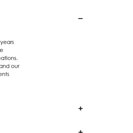
 years
he
ations.
 and our
ents