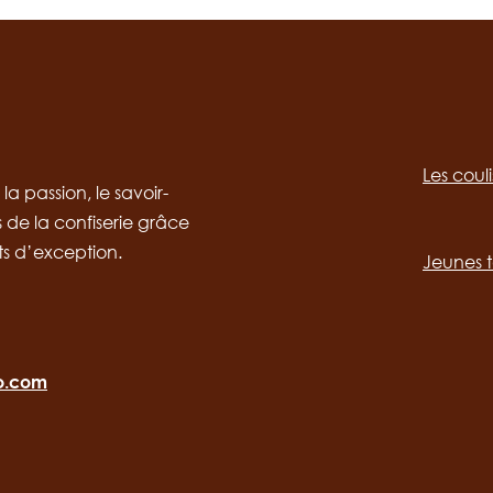
Social
channels
Les coul
desktop
Main
a passion, le savoir-
s de la confiserie grâce
navig
ts d’exception.
Jeunes t
ro.com