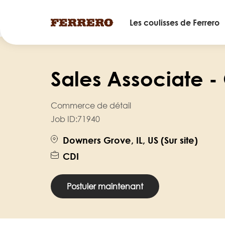
Main
Les coulisses de Ferrero
navigation
Skip
to
Sales Associate -
main
content
Commerce de détail
Job ID:
71940
Downers Grove, IL, US (Sur site)
CDI
Postuler maintenant