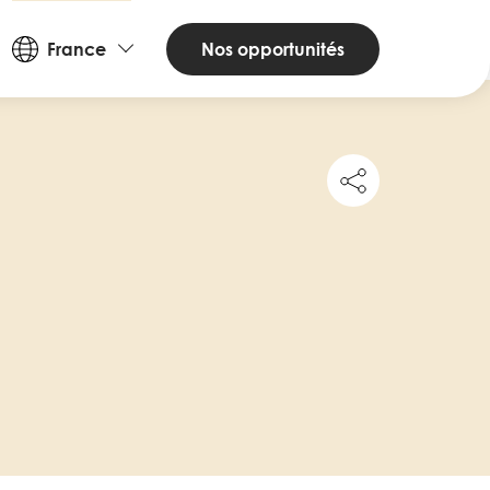
Countries
Nos opportunités
France
and
Languages
Share
this
job