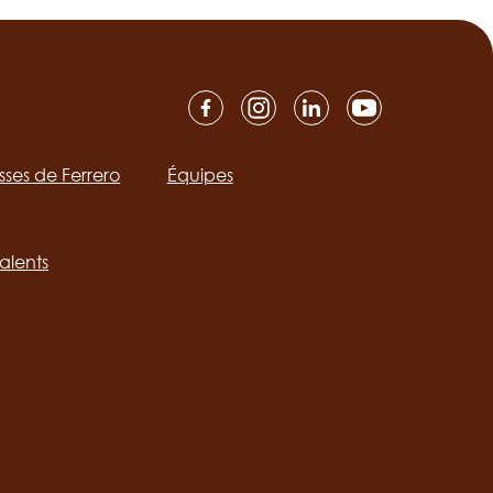
isses de Ferrero
Équipes
ation
alents