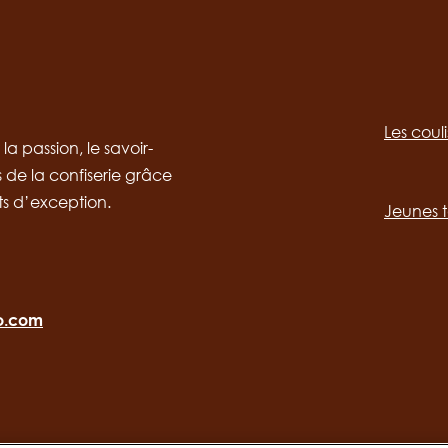
Social
channels
Les coul
desktop
Main
a passion, le savoir-
s de la confiserie grâce
navig
ts d’exception.
Jeunes t
ro.com