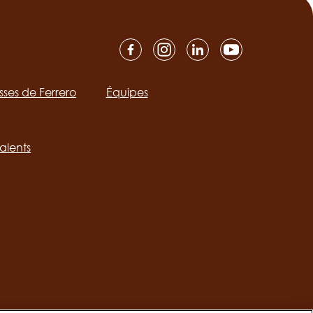
isses de Ferrero
Équipes
ation
alents