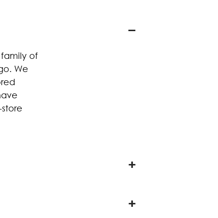
family of
ago. We
ored
have
-store