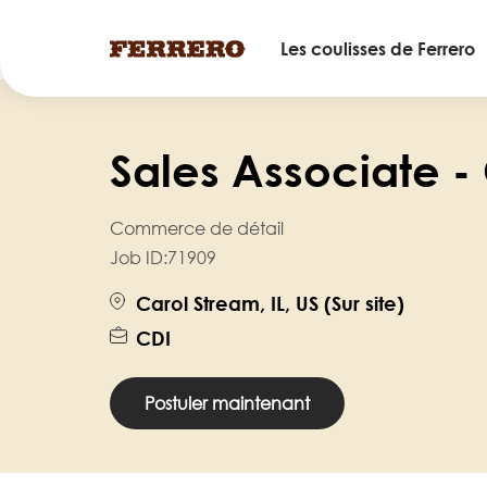
Main
Les coulisses de Ferrero
navigation
Skip
to
Sales Associate - 
main
content
Commerce de détail
Job ID:
71909
Carol Stream, IL, US (Sur site)
CDI
Postuler maintenant