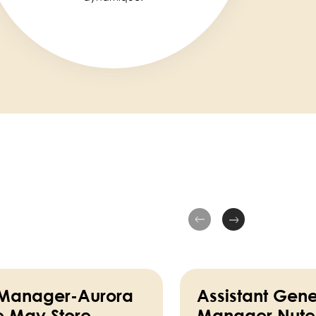
 Manager-Aurora
Assistant Gene
e May Store
Manager Nutel