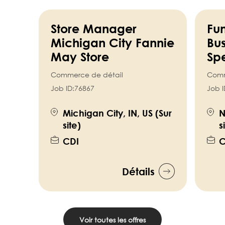
Store Manager
Fun
Michigan City Fannie
Bus
May Store
Spe
Commerce de détail
Comm
Job ID:
76867
Job I
Michigan City, IN, US (Sur
N
site)
s
CDI
C
Détails
Voir toutes les offres