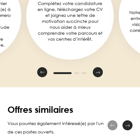
mier
Complétez votre candidature
é(e) à
en ligne, téléchargez votre CV
Notr
rrero
et joignez une lettre de
entr
motivation succincte pour
visi
tude
nous aider à mieux
corr
comprendre votre parcours et
re
vos centres d’intérêt.
e.
Offres similaires
Vous pourriez également intéressé(e) par l'un
de ces postes ouverts.