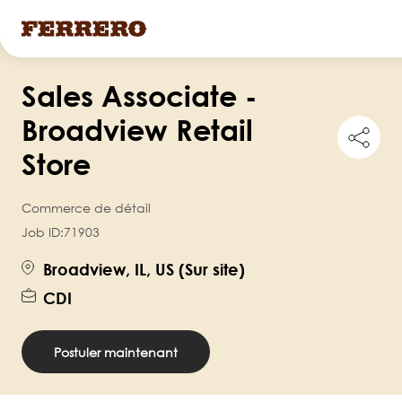
Skip
Sales Associate -
to
main
Broadview Retail
Shar
content
this
Store
job
Commerce de détail
Job ID:
71903
Broadview, IL, US (Sur site)
CDI
Postuler maintenant